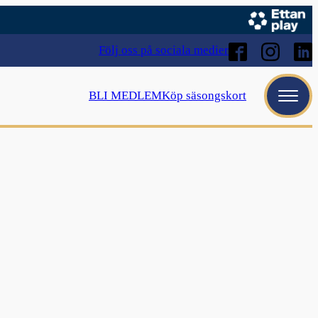
Följ oss på sociala medier
BLI MEDLEM
Köp säsongskort