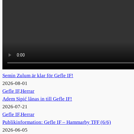
Semin Zulum är klar för Gefle IF!
2026-08-01
Gefle IF
,
Herrar
Adem Sipić lånas in till Gefle IF!
2026-07-21
Gefle IF
,
Herrar
Publikinformation: Gefle IF – Hammarby TFF (6/6)
2026-06-05