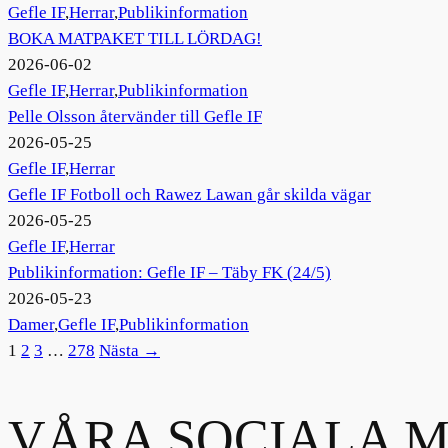
Gefle IF
,
Herrar
,
Publikinformation
BOKA MATPAKET TILL LÖRDAG!
2026-06-02
Gefle IF
,
Herrar
,
Publikinformation
Pelle Olsson återvänder till Gefle IF
2026-05-25
Gefle IF
,
Herrar
Gefle IF Fotboll och Rawez Lawan går skilda vägar
2026-05-25
Gefle IF
,
Herrar
Publikinformation: Gefle IF – Täby FK (24/5)
2026-05-23
Damer
,
Gefle IF
,
Publikinformation
1
2
3
…
278
Nästa →
VÅRA SOCIALA M