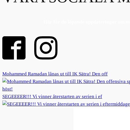
Här får du löpande uppdateringar om ma
Mohammed Ramadan lånas ut till IK Sätra! Den off
SEGEEEER!!! Vi vinner återstarten av serien i ef