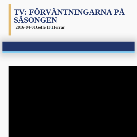
TV: FÖRVÄNTNINGARNA PÅ
SÄSONGEN
2016-04-01
Gefle IF
,
Herrar