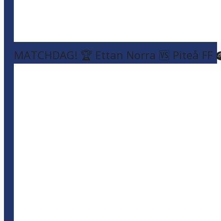
MATCHDAG! 🏆 Ettan Norra 🆚 Piteå FF 