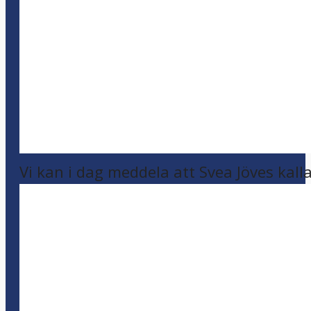
Vi kan i dag meddela att Svea Jöves kalla