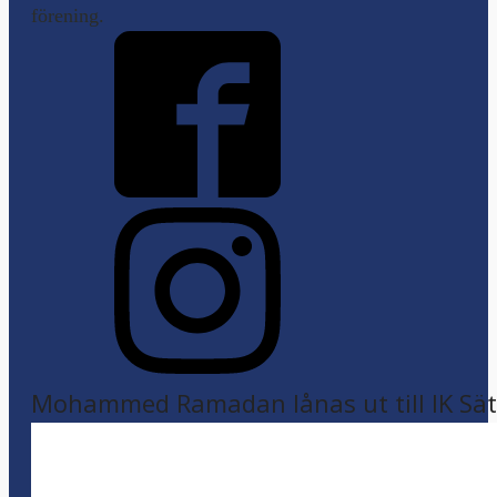
förening.
Mohammed Ramadan lånas ut till IK Sätr