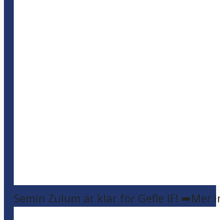
Semin Zulum är klar för Gefle IF! ➡️Mer 