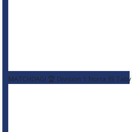
MATCHDAG! 🏆 Division 1 Norra 🆚 Täby F