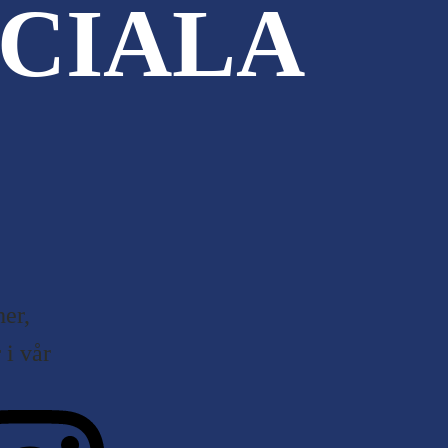
CIALA
er,
i vår