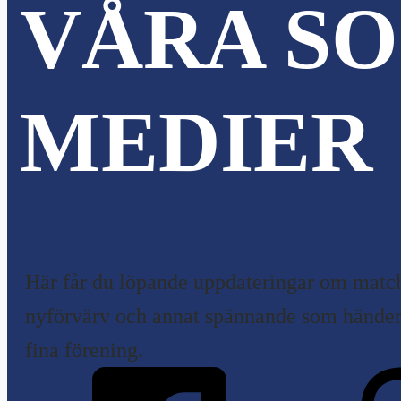
VÅRA SO
MEDIER
Här får du löpande uppdateringar om match
nyförvärv och annat spännande som händer 
fina förening.