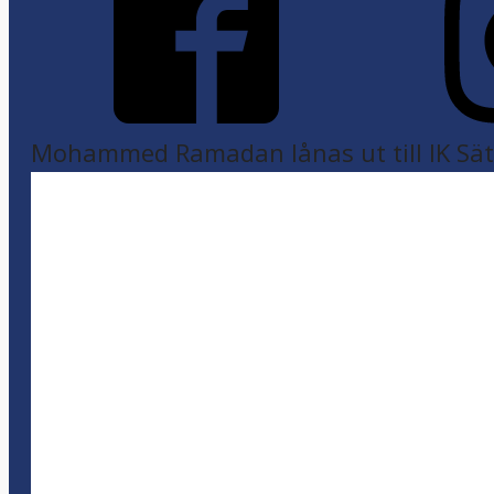
Mohammed Ramadan lånas ut till IK Sätr