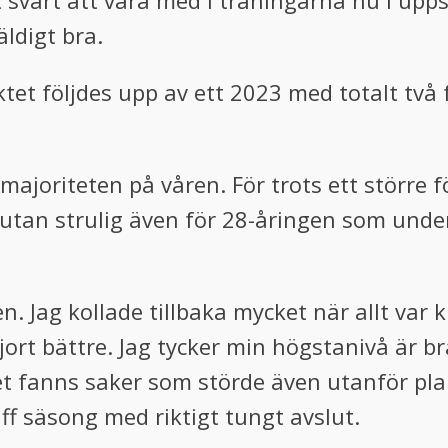
 svårt att vara med i träningarna nu i upps
ldigt bra.
ktet följdes upp av ett 2023 med totalt tv
d majoriteten på våren. För trots ett större
et utan strulig även för 28-åringen som un
. Jag kollade tillbaka mycket när allt var 
rt bättre. Jag tycker min högstanivå är b
 Det fanns saker som störde även utanför pla
uff säsong med riktigt tungt avslut.