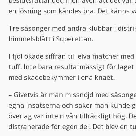
beslutsfattandet, men även att det varit
en lösning som kändes bra. Det känns vä
Tre säsonger med andra klubbar i distri
himmelsblått i Superettan.
I fjol ökade siffran till elva matcher me
tuff. Inte bara resultatmässigt för lag
med skadebekymmer i ena knäet.
– Givetvis är man missnöjd med säsongen
egna insatserna och saker man kunde gjo
överlag var inte nivån tillräckligt hög.
distraherade för egen del. Det blev en t