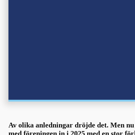
Av olika anledningar dröjde det. Men nu 
med föreningen in i 2025 med en stor för