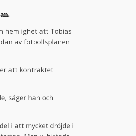
han.
en hemlighet att Tobias
idan av fotbollsplanen
ter att kontraktet
nde, säger han och
el i att mycket dröjde i