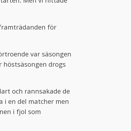
tarten. Men vi hittade
å framträdanden för
 förtroende var säsongen
der höstsäsongen drogs
klart och rannsakade de
ra i en del matcher men
nen i fjol som