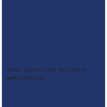
Semin Zulum är klar för Gefle IF!
➡️Mer informat