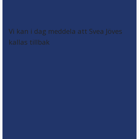
Vi kan i dag meddela att Svea Jöves
kallas tillbak