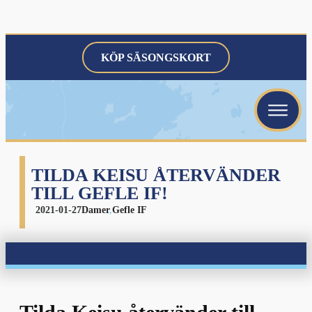
KÖP SÄSONGSKORT
menu
menu
menu
TILDA KEISU ÅTERVÄNDER
TILL GEFLE IF!
2021-01-27
Damer
,
Gefle IF
menu