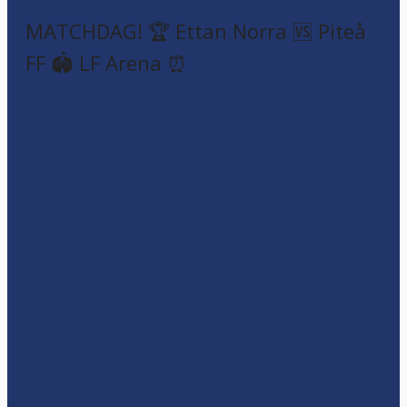
MATCHDAG! 🏆 Ettan Norra 🆚 Piteå
FF 🏟️ LF Arena ⏰