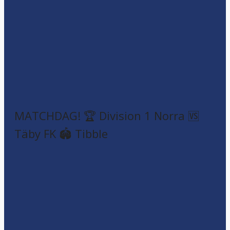
MATCHDAG! 🏆 Division 1 Norra 🆚
Täby FK 🏟️ Tibble