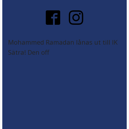
Mohammed Ramadan lånas ut till IK
Sätra! Den off