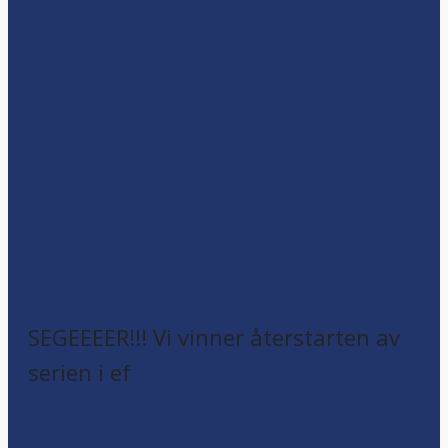
SEGEEEER!!! Vi vinner återstarten av
serien i ef