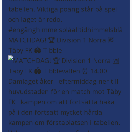
MATCHDAG! 🏆 Division 1 Norra 🆚
Täby FK 🏟️ Tibble