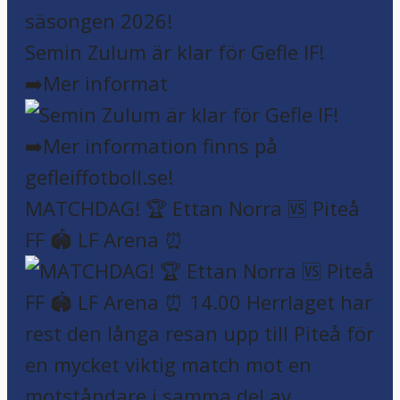
Semin Zulum är klar för Gefle IF!
➡️Mer informat
MATCHDAG! 🏆 Ettan Norra 🆚 Piteå
FF 🏟️ LF Arena ⏰