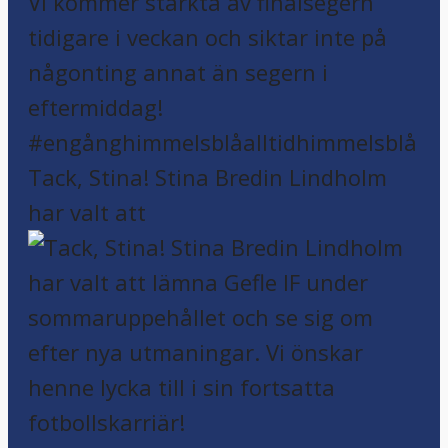
Tack, Stina! Stina Bredin Lindholm
har valt att