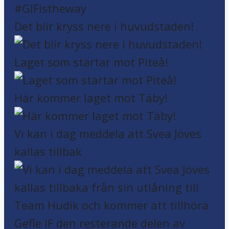
Det blir kryss nere i huvudstaden!
Laget som startar mot Piteå!
Här kommer laget mot Täby!
Vi kan i dag meddela att Svea Jöves
kallas tillbak