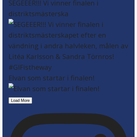
SEGEEER!!! Vi vinner finalen i
distriktsmästerska
Elvan som startar i finalen!
Load More