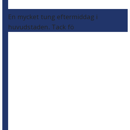
En mycket tung eftermiddag i
huvudstaden. Tack fö