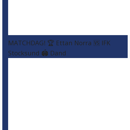
MATCHDAG! 🏆 Ettan Norra 🆚 IFK
Stocksund 🏟️ Dand