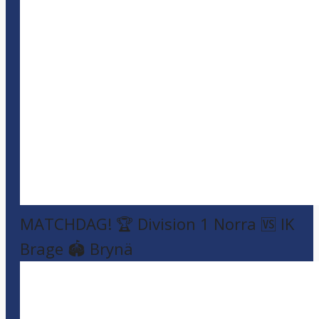
MATCHDAG! 🏆 Division 1 Norra 🆚 IK
Brage 🏟️ Brynä