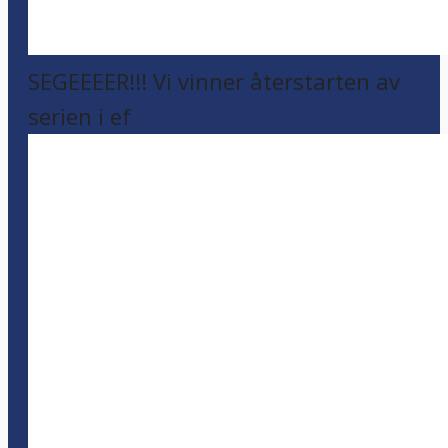
SEGEEEER!!! Vi vinner återstarten av
serien i ef