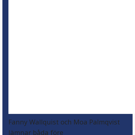
Fanny Wallquist och Moa Palmqvist
lämnar båda före