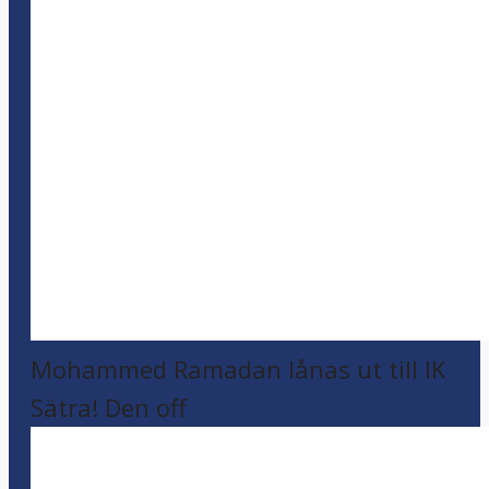
Mohammed Ramadan lånas ut till IK
Sätra! Den off