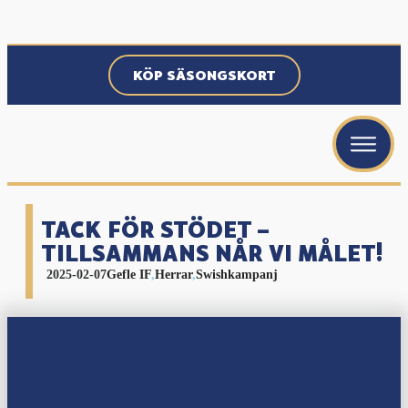
KÖP SÄSONGSKORT
menu
menu
menu
TACK FÖR STÖDET –
TILLSAMMANS NÅR VI MÅLET!
2025-02-07
Gefle IF
,
Herrar
,
Swishkampanj
menu