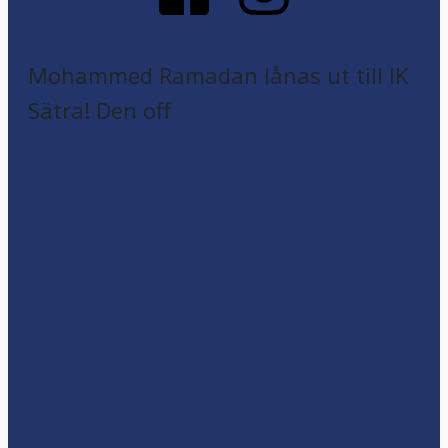
Mohammed Ramadan lånas ut till IK
Sätra! Den off