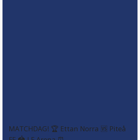
MATCHDAG! 🏆 Ettan Norra 🆚 Piteå
FF 🏟️ LF Arena ⏰