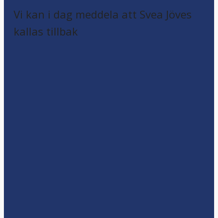
Vi kan i dag meddela att Svea Jöves
kallas tillbak