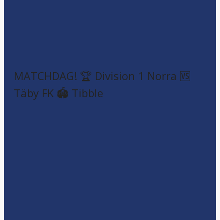
MATCHDAG! 🏆 Division 1 Norra 🆚
Täby FK 🏟️ Tibble