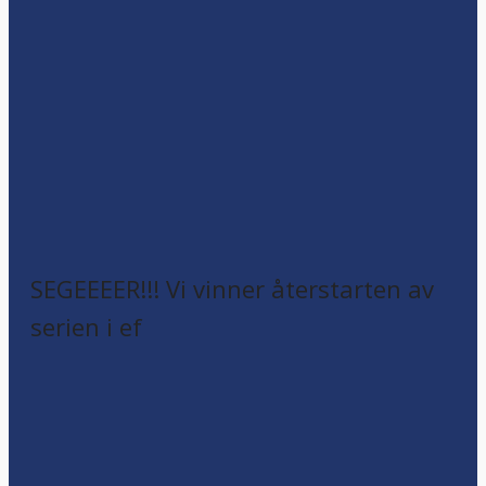
SEGEEEER!!! Vi vinner återstarten av
serien i ef