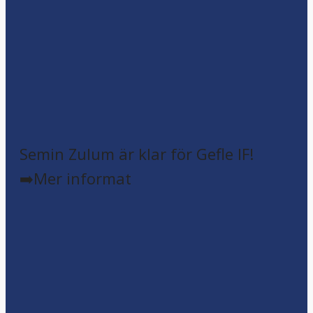
Semin Zulum är klar för Gefle IF!
➡️Mer informat