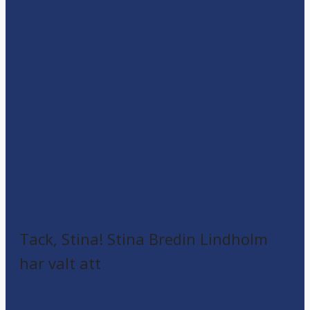
Tack, Stina! Stina Bredin Lindholm
har valt att