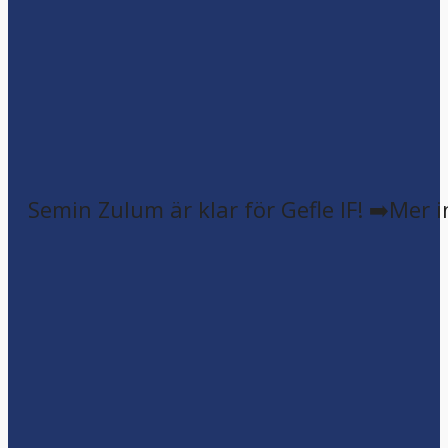
Semin Zulum är klar för Gefle IF! ➡️Mer 