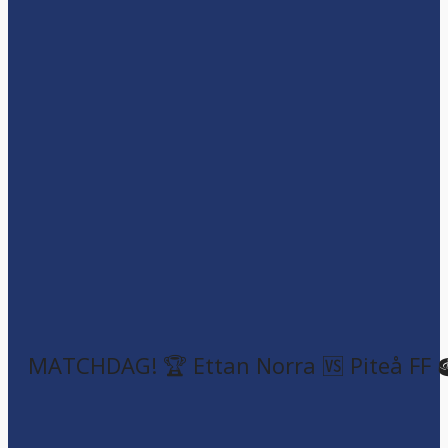
MATCHDAG! 🏆 Ettan Norra 🆚 Piteå FF 