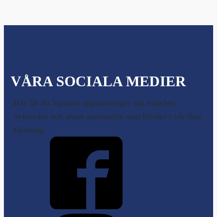
VÅRA SOCIALA MEDIER
Här får du löpande uppdateringar om matcher,
nyförvärv och annat spännande som händer i vår fina
förening.