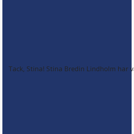
Tack, Stina! Stina Bredin Lindholm har v