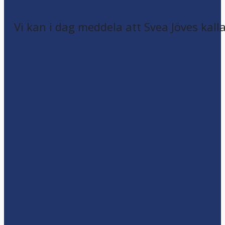
Vi kan i dag meddela att Svea Jöves kalla