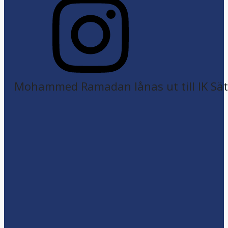
Mohammed Ramadan lånas ut till IK Sätr