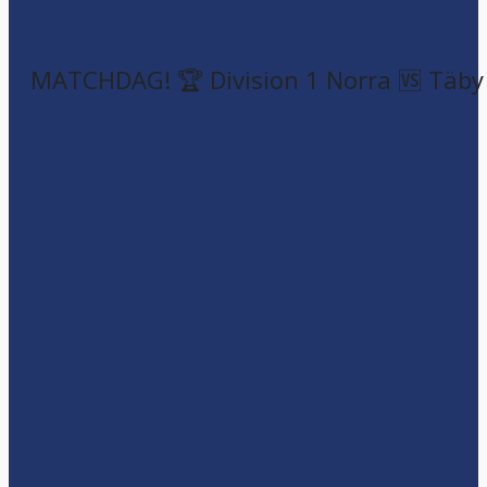
MATCHDAG! 🏆 Division 1 Norra 🆚 Täby F