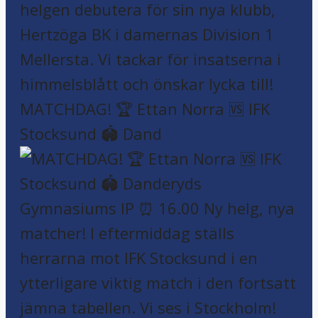
MATCHDAG! 🏆 Ettan Norra 🆚 IFK
Stocksund 🏟️ Dand