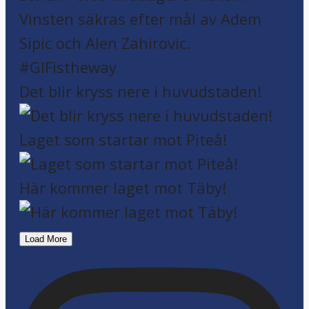
Det blir kryss nere i huvudstaden!
Laget som startar mot Piteå!
Här kommer laget mot Täby!
Load More