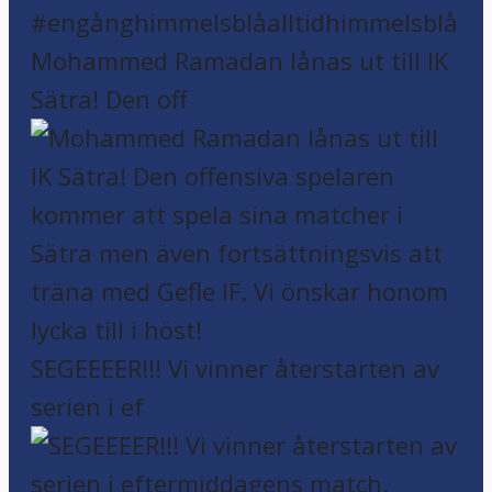
Mohammed Ramadan lånas ut till IK
Sätra! Den off
SEGEEEER!!! Vi vinner återstarten av
serien i ef