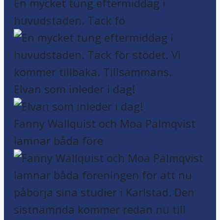
En mycket tung eftermiddag i
huvudstaden. Tack fö
Elvan som inleder i dag!
Fanny Wallquist och Moa Palmqvist
lämnar båda före