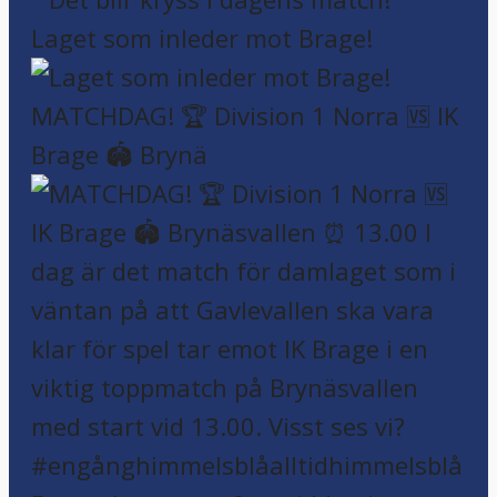
Laget som inleder mot Brage!
MATCHDAG! 🏆 Division 1 Norra 🆚 IK
Brage 🏟️ Brynä