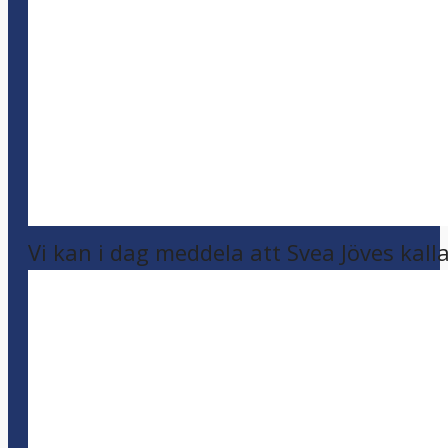
Vi kan i dag meddela att Svea Jöves kalla