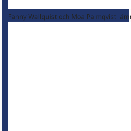
Fanny Wallquist och Moa Palmqvist läm