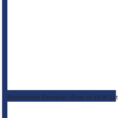
Mohammed Ramadan lånas ut till IK Sätr