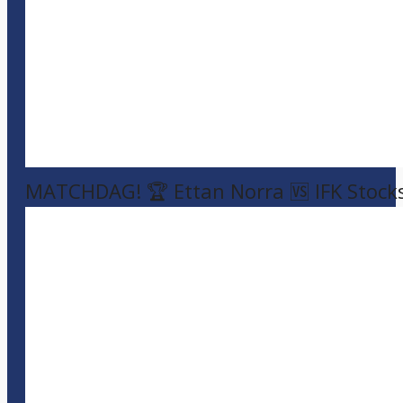
MATCHDAG! 🏆 Ettan Norra 🆚 IFK Stock