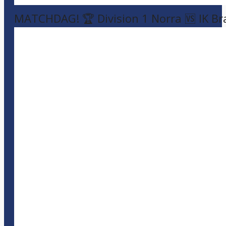
MATCHDAG! 🏆 Division 1 Norra 🆚 IK Br