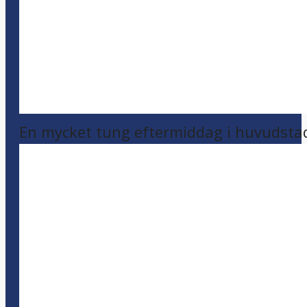
En mycket tung eftermiddag i huvudsta