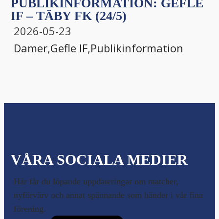
PUBLIKINFORMATION: GEFLE
IF – TÄBY FK (24/5)
2026-05-23
Damer
,
Gefle IF
,
Publikinformation
VÅRA SOCIALA MEDIER
Här får du löpande uppdateringar om matcher,
nyförvärv och annat spännande som händer i vår fina
förening.