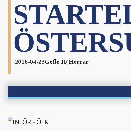
STARTE
ÖSTERS
2016-04-23
Gefle IF
,
Herrar