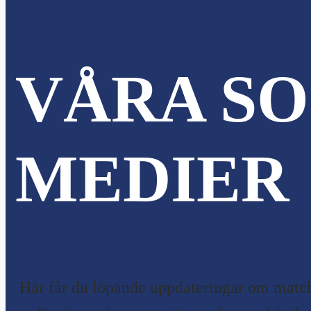
VÅRA SO
MEDIER
Här får du löpande uppdateringar om match