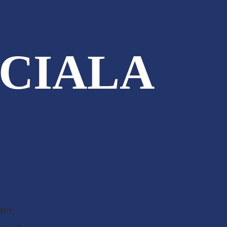
CIALA
er,