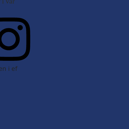
i vår
en i ef