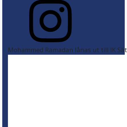
Mohammed Ramadan lånas ut till IK Sätr