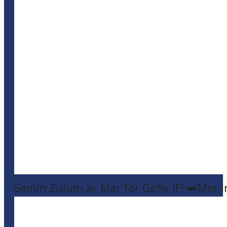
Semin Zulum är klar för Gefle IF! ➡️Mer 