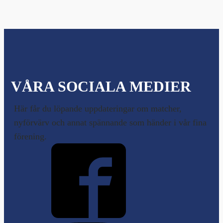
VÅRA SOCIALA MEDIER
Här får du löpande uppdateringar om matcher,
nyförvärv och annat spännande som händer i vår fina
förening.