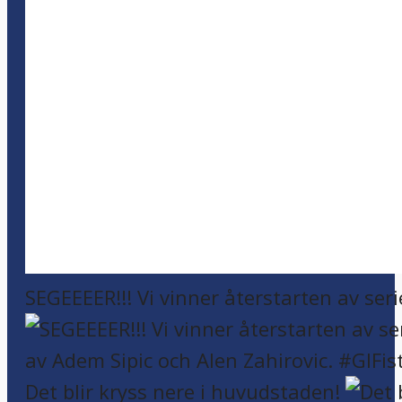
SEGEEEER!!! Vi vinner återstarten av seri
Det blir kryss nere i huvudstaden!