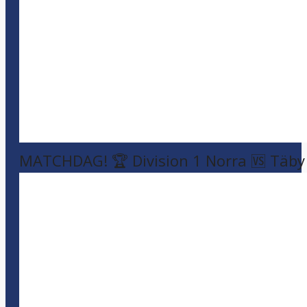
MATCHDAG! 🏆 Division 1 Norra 🆚 Täby F