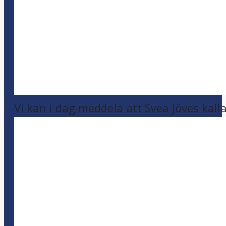
Vi kan i dag meddela att Svea Jöves kalla