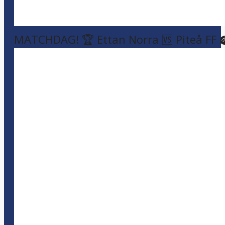
MATCHDAG! 🏆 Ettan Norra 🆚 Piteå FF 