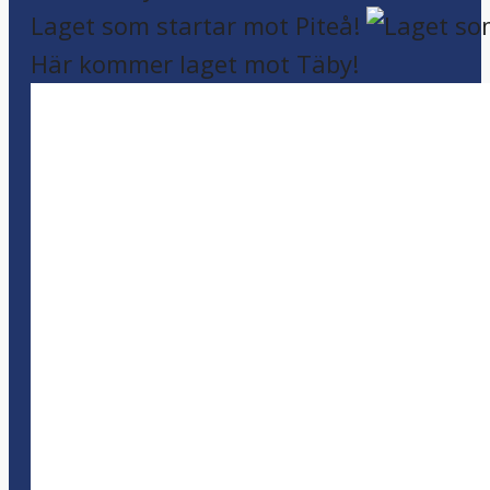
Laget som startar mot Piteå!
Här kommer laget mot Täby!