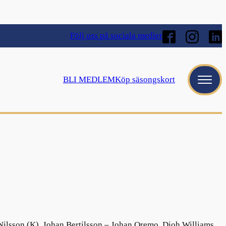
Följ oss på sociala medier
BLI MEDLEM
Köp säsongskort
Nilsson (K), Johan Bertilsson – Johan Oremo, Dioh Williams