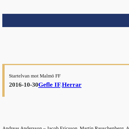
nu
nu
Startelvan mot Malmö FF
nu
2016-10-30
Gefle IF
,
Herrar
nu
Andreas Andersson – Jacob Ericsson, Martin Rauschenberg, An