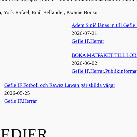
in, York Rafael, Emil Bellander, Kwame Bonsu
Adem Sipić lånas in till Gefle 
2026-07-21
Gefle IF
,
Herrar
BOKA MATPAKET TILL LÖ
2026-06-02
Gefle IF
,
Herrar
,
Publikinforma
Gefle IF Fotboll och Rawez Lawan går skilda vägar
2026-05-25
Gefle IF
,
Herrar
EDIER