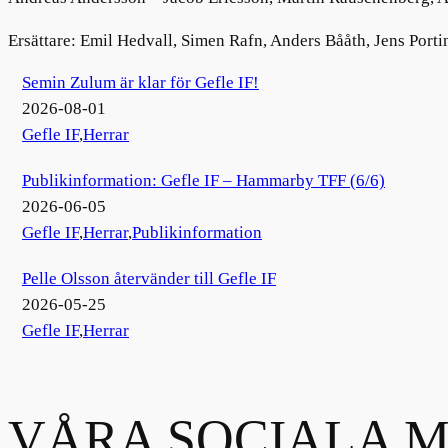
Ersättare: Emil Hedvall, Simen Rafn, Anders Bååth, Jens Port
nu
Semin Zulum är klar för Gefle IF!
nu
2026-08-01
Gefle IF
,
Herrar
Publikinformation: Gefle IF – Hammarby TFF (6/6)
2026-06-05
Gefle IF
,
Herrar
,
Publikinformation
Pelle Olsson återvänder till Gefle IF
2026-05-25
Gefle IF
,
Herrar
VÅRA SOCIALA M