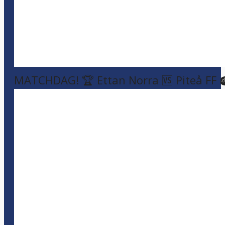
MATCHDAG! 🏆 Ettan Norra 🆚 Piteå FF 