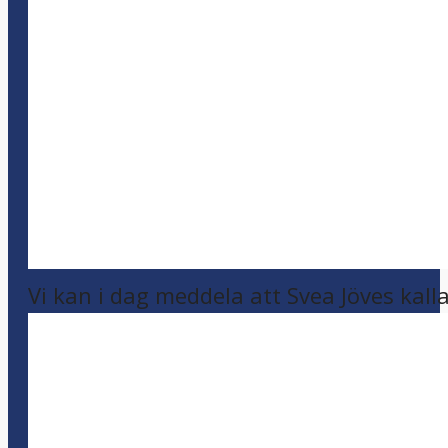
Vi kan i dag meddela att Svea Jöves kalla