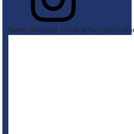
Fanny Wallquist och Moa Palmqvist läm