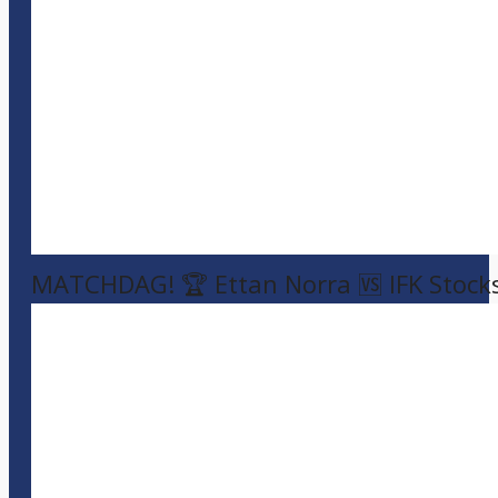
MATCHDAG! 🏆 Ettan Norra 🆚 IFK Stock