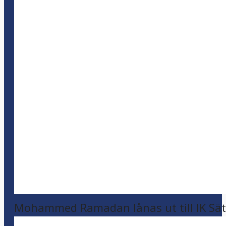
Mohammed Ramadan lånas ut till IK Sätr