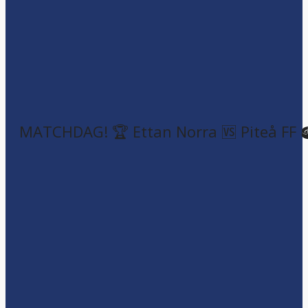
MATCHDAG! 🏆 Ettan Norra 🆚 Piteå FF 