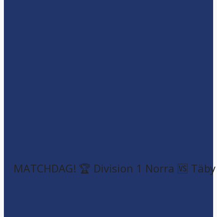
MATCHDAG! 🏆 Division 1 Norra 🆚 Täby F