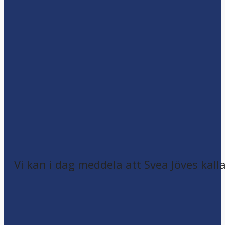
Vi kan i dag meddela att Svea Jöves kalla