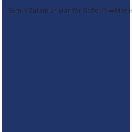
Semin Zulum är klar för Gefle IF! ➡️Mer 