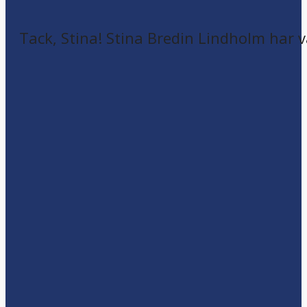
Tack, Stina! Stina Bredin Lindholm har v