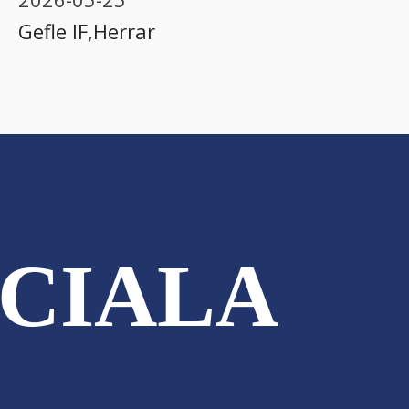
Gefle IF
,
Herrar
CIALA