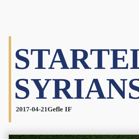
STARTEL
SYRIAN
2017-04-21
Gefle IF