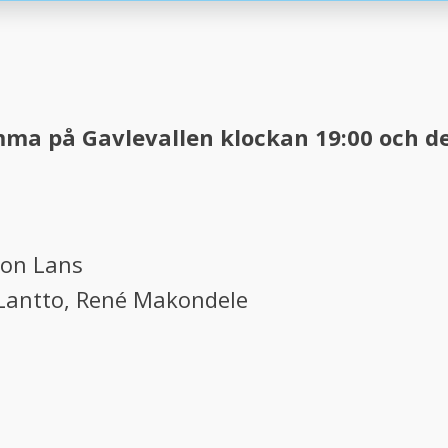
emma på Gavlevallen klockan 19:00 och d
ton Lans
Lantto, René Makondele