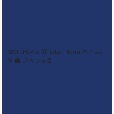
MATCHDAG! 🏆 Ettan Norra 🆚 Piteå
FF 🏟️ LF Arena ⏰