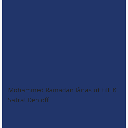
Mohammed Ramadan lånas ut till IK
Sätra! Den off