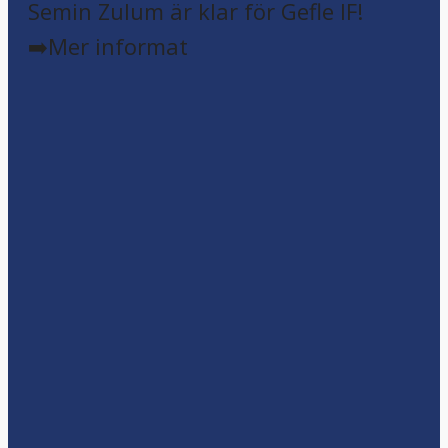
Semin Zulum är klar för Gefle IF!
➡️Mer informat