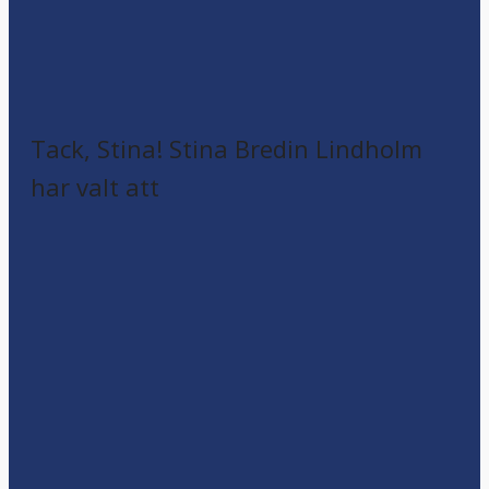
Tack, Stina! Stina Bredin Lindholm
har valt att