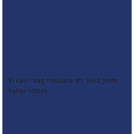
Vi kan i dag meddela att Svea Jöves
kallas tillbak