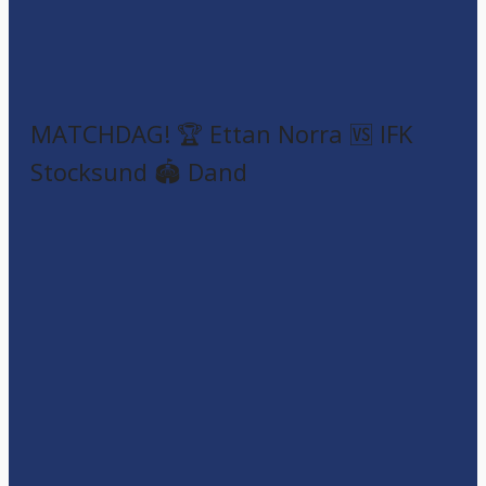
MATCHDAG! 🏆 Ettan Norra 🆚 IFK
Stocksund 🏟️ Dand