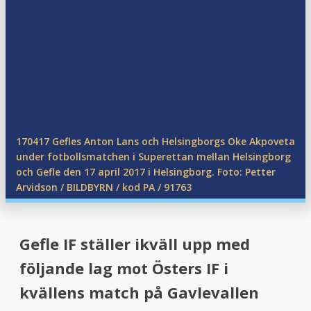
menu
menu
170417 Gefles Anton Lans och Helsingborgs Oke Akpoveta
under fotbollsmatchen i Superettan mellan Helsingborg
och Gefle den 17 april 2017 i Helsingborg. Foto: Petter
Arvidson / BILDBYRN / kod PA / 91763
Gefle IF ställer ikväll upp med
följande lag mot Östers IF i
kvällens match på Gavlevallen