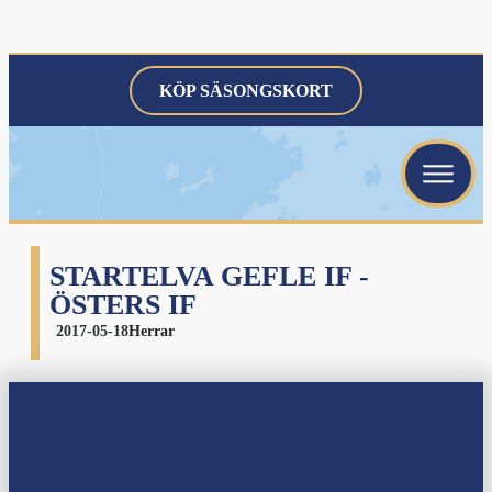
KÖP SÄSONGSKORT
menu
menu
menu
STARTELVA GEFLE IF -
ÖSTERS IF
2017-05-18
Herrar
menu