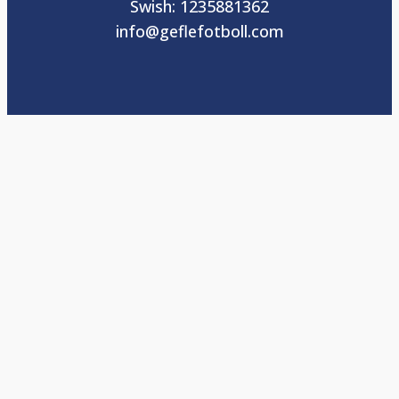
Swish: 1235881362
info@geflefotboll.com