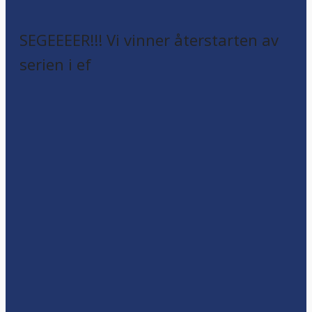
SEGEEEER!!! Vi vinner återstarten av
serien i ef