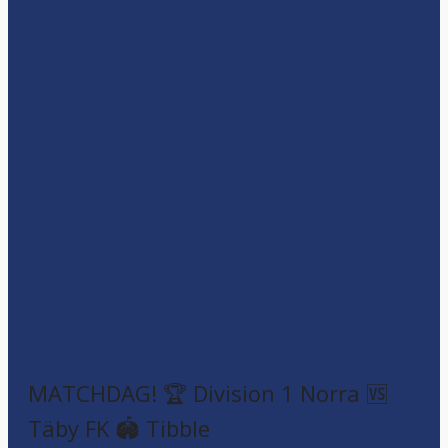
MATCHDAG! 🏆 Division 1 Norra 🆚
Täby FK 🏟️ Tibble