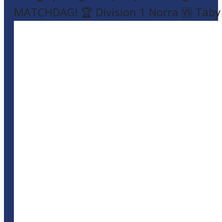
MATCHDAG! 🏆 Division 1 Norra 🆚 Täby F