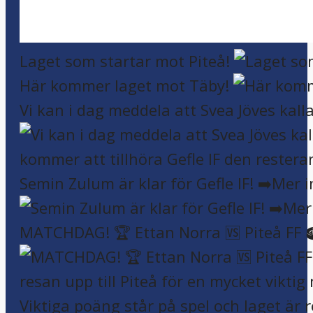
Laget som startar mot Piteå!
Här kommer laget mot Täby!
Vi kan i dag meddela att Svea Jöves kalla
Semin Zulum är klar för Gefle IF! ➡️Mer 
MATCHDAG! 🏆 Ettan Norra 🆚 Piteå FF 