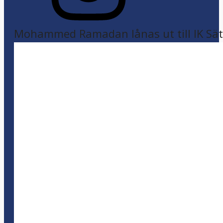
Mohammed Ramadan lånas ut till IK Sätr