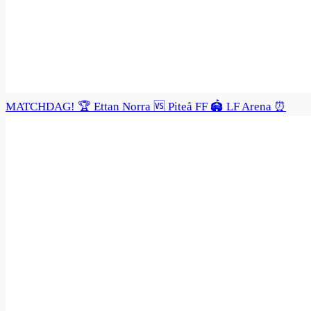
MATCHDAG! 🏆 Ettan Norra 🆚 Piteå FF 🏟️ LF Arena ⏰