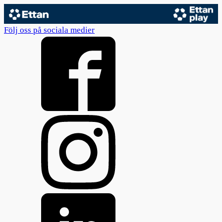
Följ oss på sociala medier