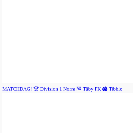
MATCHDAG! 🏆 Division 1 Norra 🆚 Täby FK 🏟️ Tibble