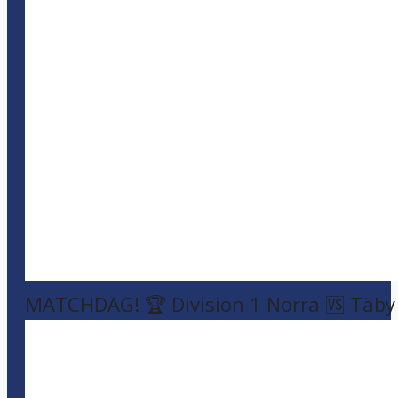
MATCHDAG! 🏆 Division 1 Norra 🆚 Täby F