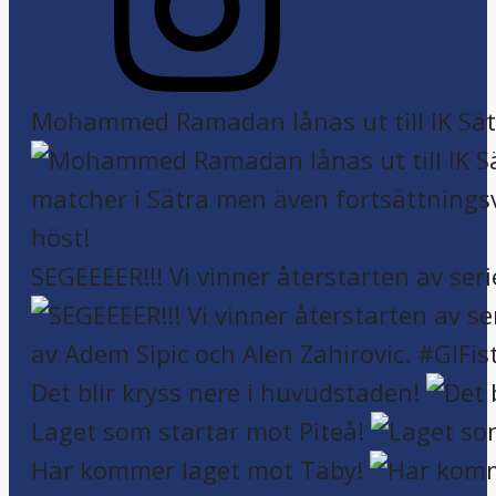
Mohammed Ramadan lånas ut till IK Sätr
SEGEEEER!!! Vi vinner återstarten av seri
Det blir kryss nere i huvudstaden!
Laget som startar mot Piteå!
Här kommer laget mot Täby!