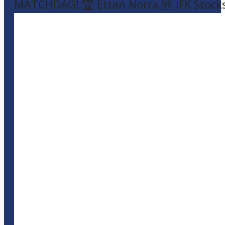
MATCHDAG! 🏆 Ettan Norra 🆚 IFK Stock