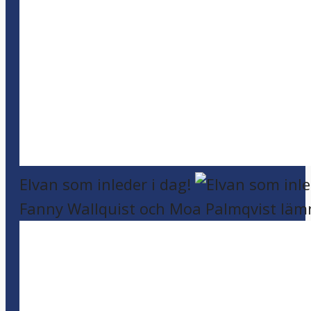
Elvan som inleder i dag!
Fanny Wallquist och Moa Palmqvist läm