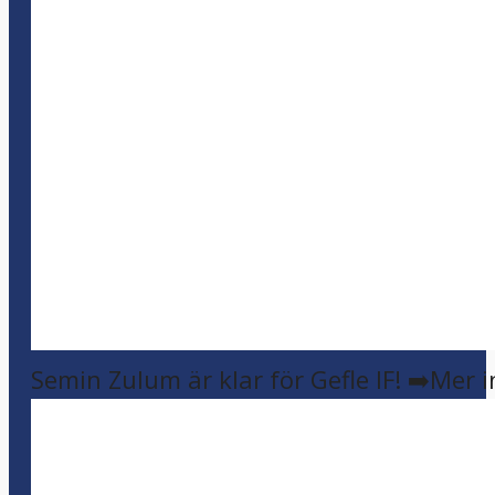
Semin Zulum är klar för Gefle IF! ➡️Mer 