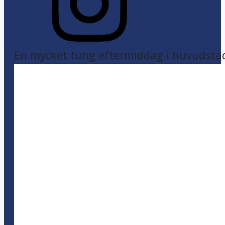
En mycket tung eftermiddag i huvudsta