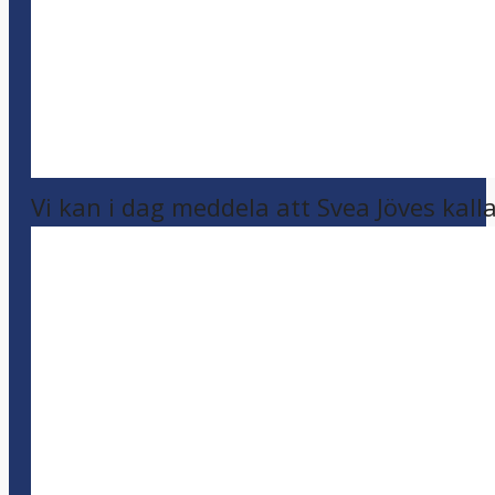
Vi kan i dag meddela att Svea Jöves kalla