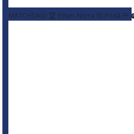
MATCHDAG! 🏆 Ettan Norra 🆚 Piteå FF 