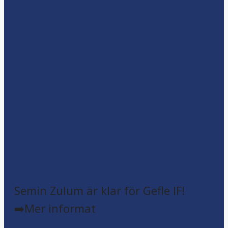
Semin Zulum är klar för Gefle IF!
➡️Mer informat