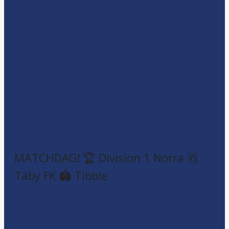
MATCHDAG! 🏆 Division 1 Norra 🆚
Täby FK 🏟️ Tibble