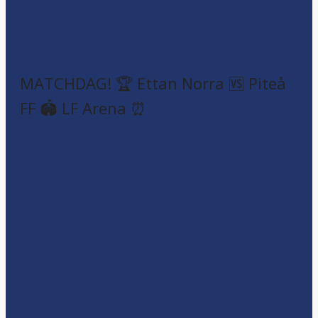
MATCHDAG! 🏆 Ettan Norra 🆚 Piteå
FF 🏟️ LF Arena ⏰