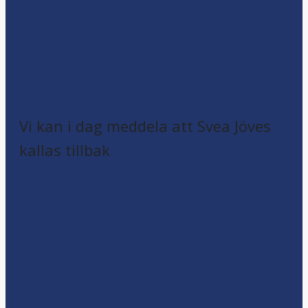
Vi kan i dag meddela att Svea Jöves
kallas tillbak