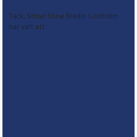
Tack, Stina! Stina Bredin Lindholm
har valt att