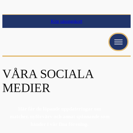
Köp säsongskort
VÅRA SOCIALA
MEDIER
Här får du löpande uppdateringar om
matcher, nyförvärv och annat spännande som
händer i vår fina förening.