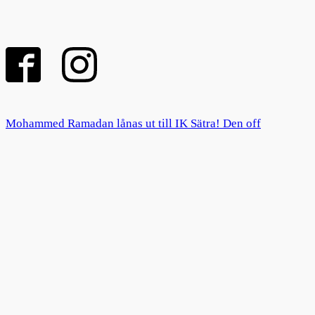
Mohammed Ramadan lånas ut till IK Sätra! Den off