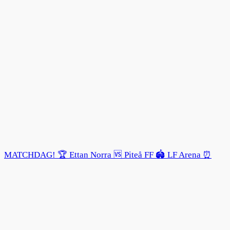
MATCHDAG! 🏆 Ettan Norra 🆚 Piteå FF 🏟️ LF Arena ⏰