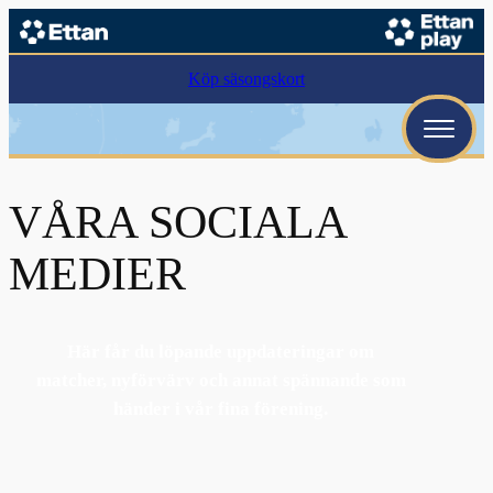
Köp säsongskort
VÅRA SOCIALA
MEDIER
Här får du löpande uppdateringar om
matcher, nyförvärv och annat spännande som
händer i vår fina förening.