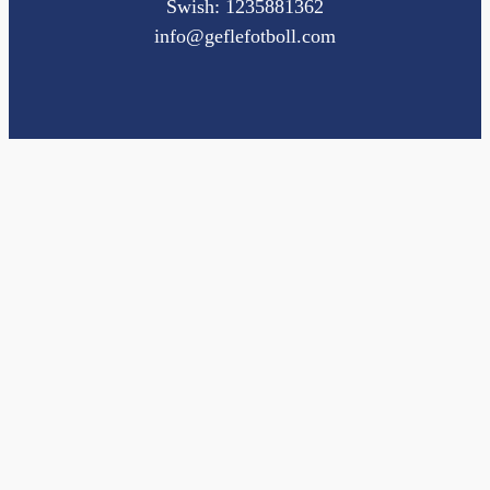
Swish: 1235881362
info@geflefotboll.com