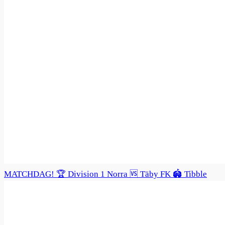
MATCHDAG! 🏆 Division 1 Norra 🆚 Täby FK 🏟️ Tibble