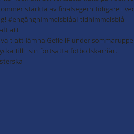
alt att
ästerska