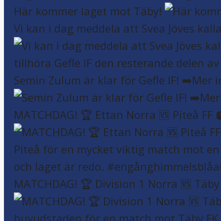
Här kommer laget mot Täby!
Vi kan i dag meddela att Svea Jöves kalla
Semin Zulum är klar för Gefle IF! ➡️Mer 
MATCHDAG! 🏆 Ettan Norra 🆚 Piteå FF 
MATCHDAG! 🏆 Division 1 Norra 🆚 Täby F