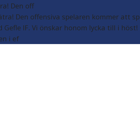
a! Den off
en i ef