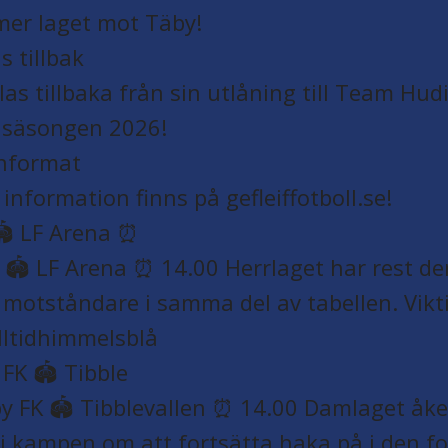
s tillbak
informat
️ LF Arena ⏰
K 🏟️ Tibble