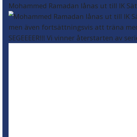
Mohammed Ramadan lånas ut till IK Sätr
SEGEEEER!!! Vi vinner återstarten av seri