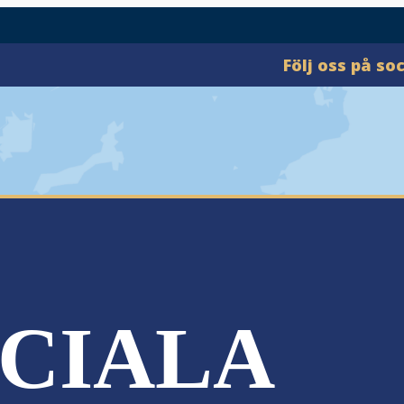
Följ oss på so
CIALA