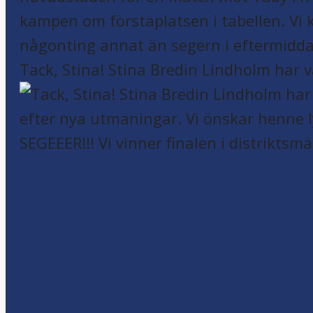
Tack, Stina! Stina Bredin Lindholm har v
SEGEEER!!! Vi vinner finalen i distriktsm