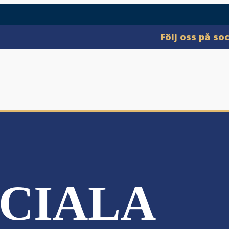
Följ oss på so
CIALA