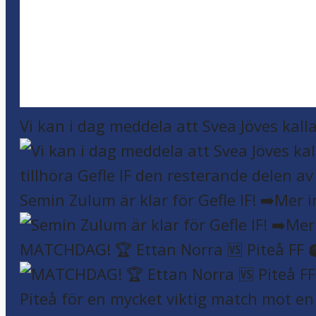
Vi kan i dag meddela att Svea Jöves kalla
Semin Zulum är klar för Gefle IF! ➡️Mer 
MATCHDAG! 🏆 Ettan Norra 🆚 Piteå FF 