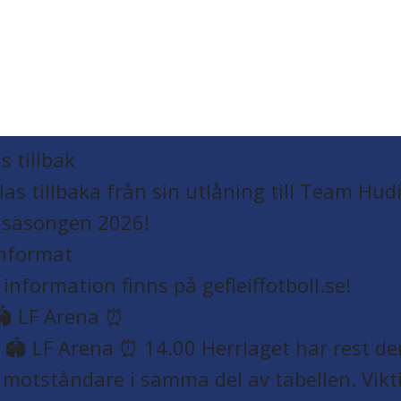
s tillbak
informat
️ LF Arena ⏰