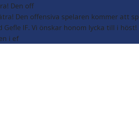
a! Den off
en i ef