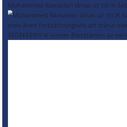
Mohammed Ramadan lånas ut till IK Sätr
SEGEEEER!!! Vi vinner återstarten av seri