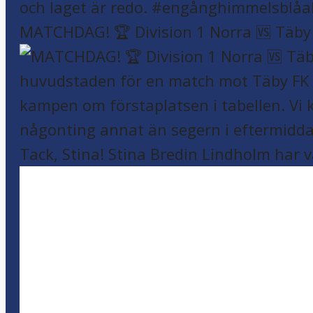
MATCHDAG! 🏆 Division 1 Norra 🆚 Täby F
Tack, Stina! Stina Bredin Lindholm har v