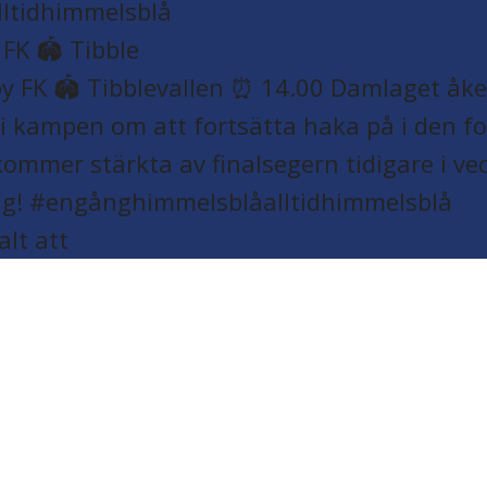
K 🏟️ Tibble
alt att