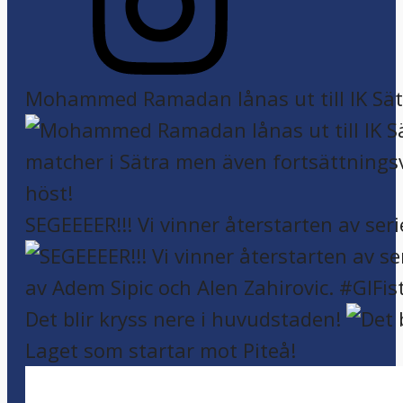
Mohammed Ramadan lånas ut till IK Sätr
SEGEEEER!!! Vi vinner återstarten av seri
Det blir kryss nere i huvudstaden!
Laget som startar mot Piteå!