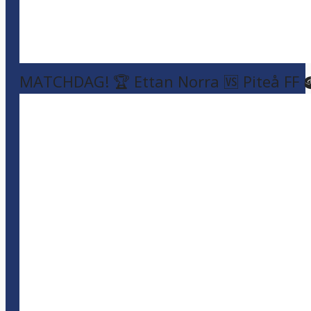
MATCHDAG! 🏆 Ettan Norra 🆚 Piteå FF 