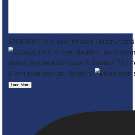
SEGEEER!!! Vi vinner finalen i distriktsm
Elvan som startar i finalen!
Load More