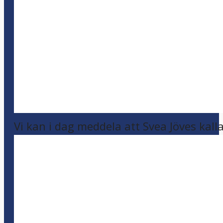
Vi kan i dag meddela att Svea Jöves kalla