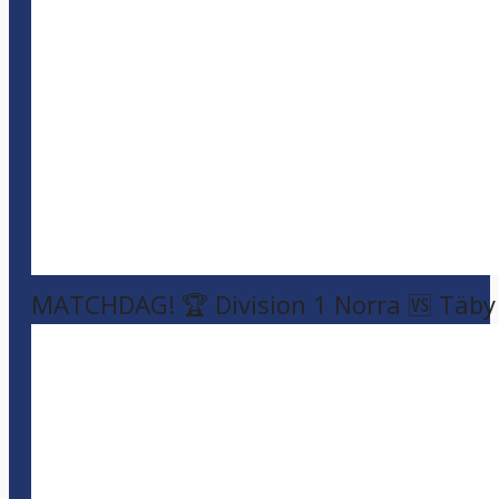
MATCHDAG! 🏆 Division 1 Norra 🆚 Täby F