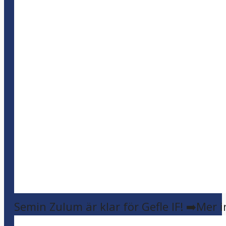
Semin Zulum är klar för Gefle IF! ➡️Mer 