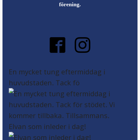
förening.
En mycket tung eftermiddag i
huvudstaden. Tack fö
Elvan som inleder i dag!