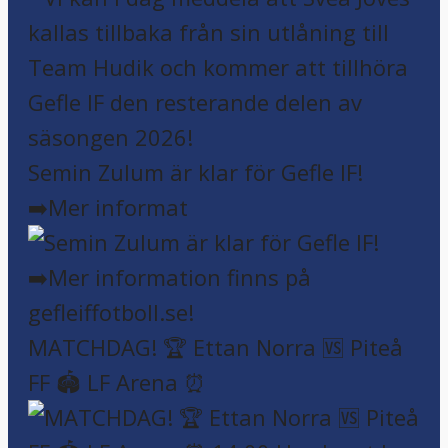
Semin Zulum är klar för Gefle IF!
➡️Mer informat
MATCHDAG! 🏆 Ettan Norra 🆚 Piteå
FF 🏟️ LF Arena ⏰