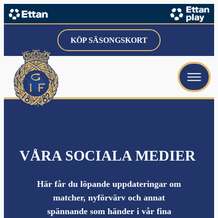
menu
KÖP SÄSONGSKORT
menu
menu
VÅRA SOCIALA MEDIER
menu
Här får du löpande uppdateringar om
menu
matcher, nyförvärv och annat
menu
spännande som händer i vår fina