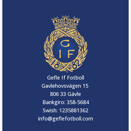
Gefle If Fotboll
Gavlehovsvägen 15
806 33 Gävle
Bankgiro: 358-5684
Swish: 1235881362
info@geflefotboll.com