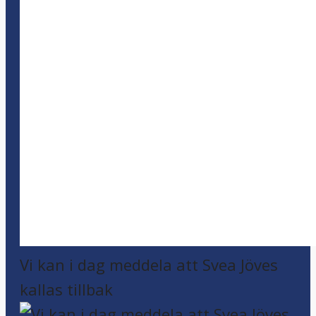
Vi kan i dag meddela att Svea Jöves
kallas tillbak