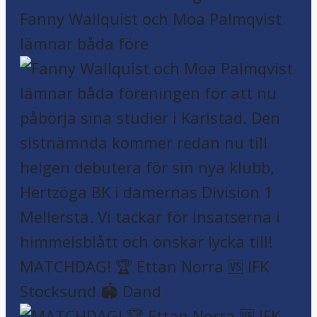
Fanny Wallquist och Moa Palmqvist
lämnar båda före
MATCHDAG! 🏆 Ettan Norra 🆚 IFK
Stocksund 🏟️ Dand