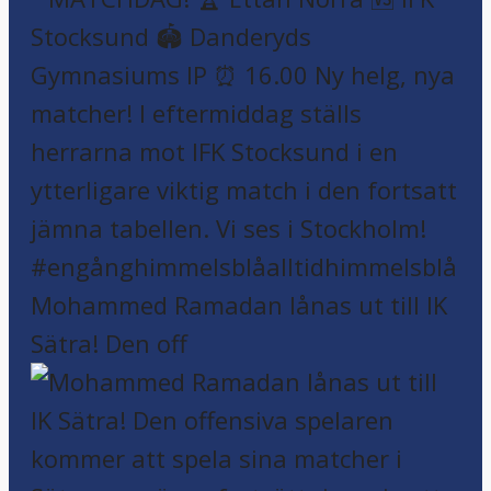
Mohammed Ramadan lånas ut till IK
Sätra! Den off