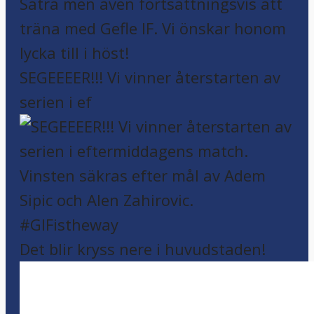
SEGEEEER!!! Vi vinner återstarten av
serien i ef
Det blir kryss nere i huvudstaden!