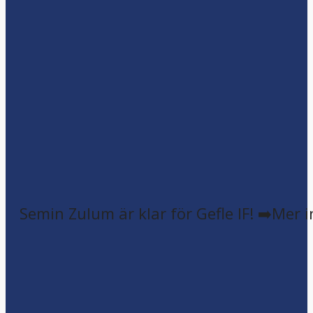
Semin Zulum är klar för Gefle IF! ➡️Mer 