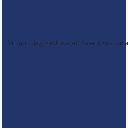
Vi kan i dag meddela att Svea Jöves kalla