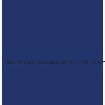
Mohammed Ramadan lånas ut till IK Sätr