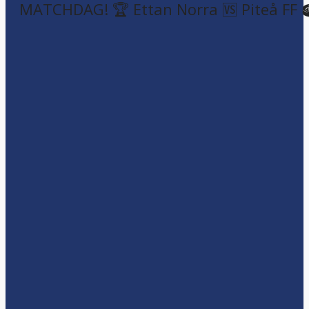
MATCHDAG! 🏆 Ettan Norra 🆚 Piteå FF 