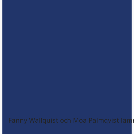
Fanny Wallquist och Moa Palmqvist läm