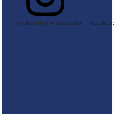
En mycket tung eftermiddag i huvudsta