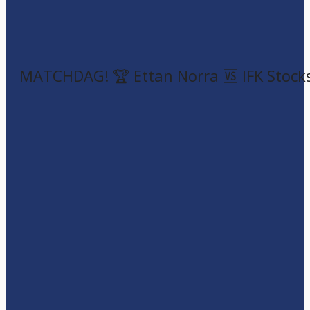
MATCHDAG! 🏆 Ettan Norra 🆚 IFK Stock