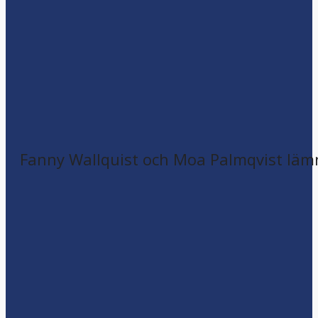
Fanny Wallquist och Moa Palmqvist läm