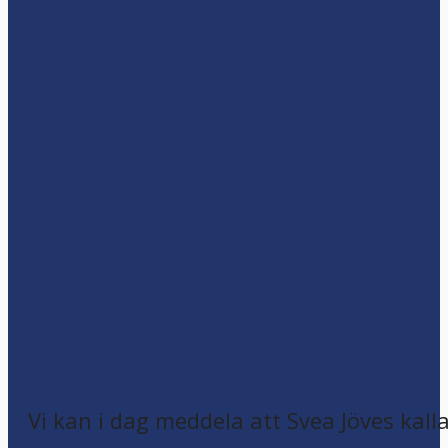
Vi kan i dag meddela att Svea Jöves kalla