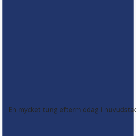
En mycket tung eftermiddag i huvudsta