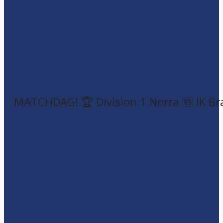
MATCHDAG! 🏆 Division 1 Norra 🆚 IK Br