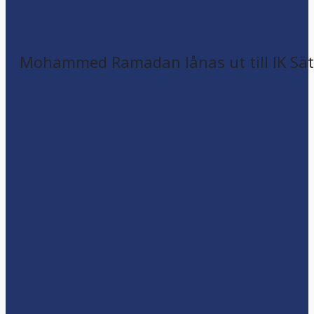
Mohammed Ramadan lånas ut till IK Sätr