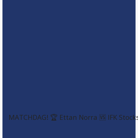
MATCHDAG! 🏆 Ettan Norra 🆚 IFK Stock