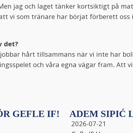
Men jag och laget tänker kortsiktigt på ma
t att vi som tränare har börjat förberett os
v det?
 jobbar hårt tillsammans när vi inte har bolle
sspelet och våra egna vägar fram. Att vi tar
R GEFLE IF!
ADEM SIPIĆ L
2026-07-21