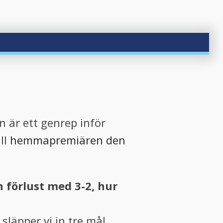
n är ett genrep inför
ill
hemmapremiären den
 förlust med 3-2, hur
släpper vi in tre mål