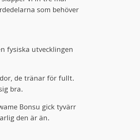
fjärdedelarna som behöver
en fysiska utvecklingen
r, de tränar för fullt.
ig bra.
Kwame Bonsu gick tyvärr
arlig den är än.