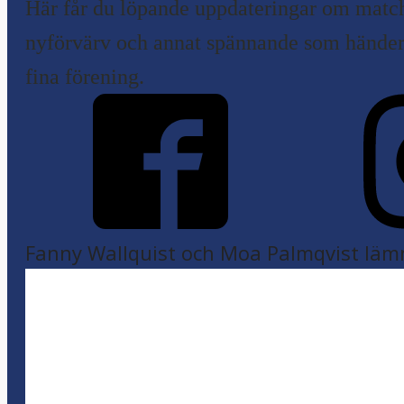
Här får du löpande uppdateringar om match
nyförvärv och annat spännande som händer 
fina förening.
Fanny Wallquist och Moa Palmqvist läm