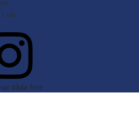
er,
i vår
nar båda före