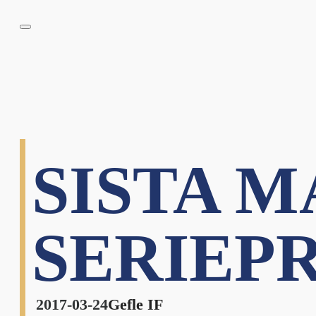
SISTA 
SERIEP
2017-03-24
Gefle IF