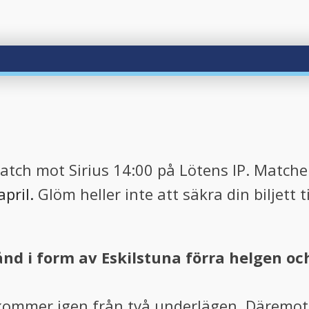
 match mot Sirius 14:00 på Lötens IP. Matche
april.
Glöm heller inte att säkra din biljett t
d i form av Eskilstuna förra helgen och
 kommer igen från två underlägen. Däremot 