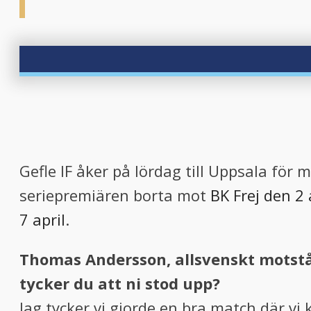
Gefle IF åker på lördag till Uppsala för
seriepremiären borta mot
BK Frej den 2 
7 april
.
Thomas Andersson, allsvenskt motstån
tycker du att ni stod upp?
Jag tycker vi gjorde en bra match där vi