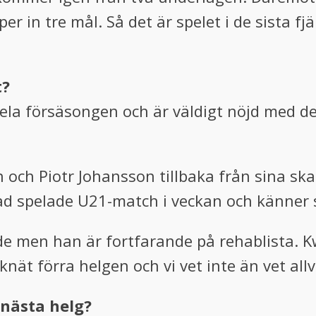
er in tre mål. Så det är spelet i de sista 
t?
hela försäsongen och är väldigt nöjd med d
och Piotr Johansson tillbaka från sina skado
d spelade U21-match i veckan och känner s
dde men han är fortfarande på rehablista. 
knät förra helgen och vi vet inte än vet allv
 nästa helg?