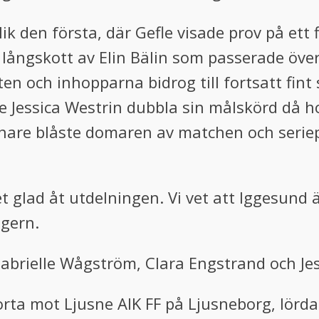
ik den första, där Gefle visade prov på ett 
 långskott av Elin Bälin som passerade öve
ten och inhopparna bidrog till fortsatt fint 
Jessica Westrin dubbla sin målskörd då hon
senare blåste domaren av matchen och seri
t glad åt utdelningen. Vi vet att Iggesund ä
egern.
Gabrielle Wågström, Clara Engstrand och Je
rta mot Ljusne AIK FF på Ljusneborg, lörd