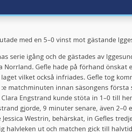
utade med en 5–0 vinst mot gästande Igge
 serie igång och de gästades av Iggesund
ra Norrland. Gefle hade på förhand önskat 
laget vilket också infriades. Gefle tog k
 11:e matchminuten innan säsongens första s
Clara Engstrand kunde stöta in 1–0 till he
trand gjorde, 9 minuter senare, även 2–0 e
Jessica Westrin, behärskat, in Gefles tredj
ig halvleken ut och matchen gick till halvti