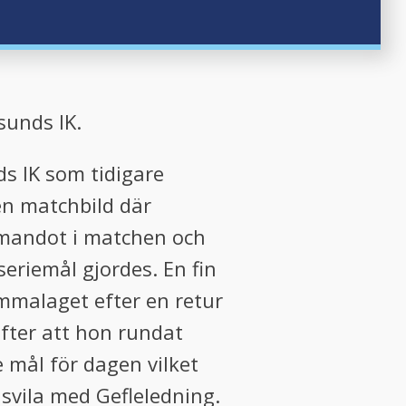
sunds IK.
s IK som tidigare
en matchbild där
ommandot i matchen och
eriemål gjordes. En fin
mmalaget efter en retur
fter att hon rundat
e mål för dagen vilket
dsvila med Gefleledning.