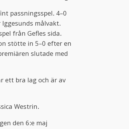
fint passningsspel. 4–0
r Iggesunds målvakt.
spel från Gefles sida.
 stötte in 5–0 efter en
epremiären slutade med
r ett bra lag och är av
ssica Westrin.
agen den 6:e maj