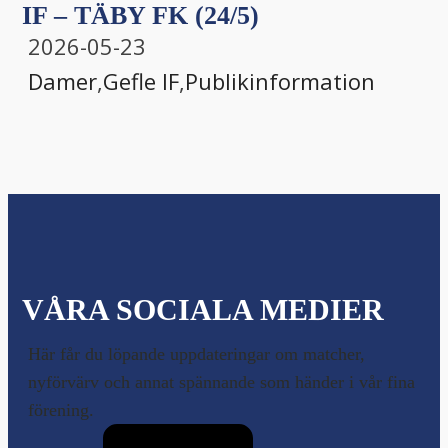
IF – TÄBY FK (24/5)
2026-05-23
Damer
,
Gefle IF
,
Publikinformation
VÅRA SOCIALA MEDIER
Här får du löpande uppdateringar om matcher,
nyförvärv och annat spännande som händer i vår fina
förening.