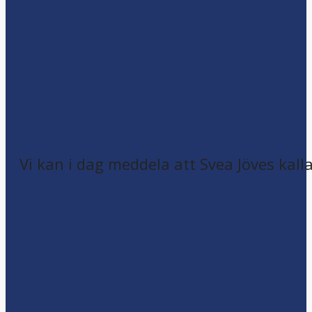
Vi kan i dag meddela att Svea Jöves kalla