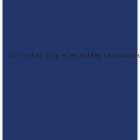
En mycket tung eftermiddag i huvudsta