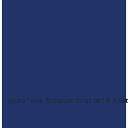
Mohammed Ramadan lånas ut till IK Sätr