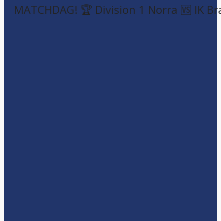
MATCHDAG! 🏆 Division 1 Norra 🆚 IK Br