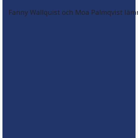
Fanny Wallquist och Moa Palmqvist läm