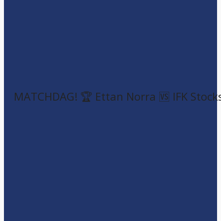
MATCHDAG! 🏆 Ettan Norra 🆚 IFK Stock