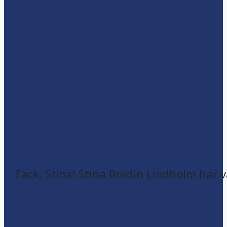
Tack, Stina! Stina Bredin Lindholm har v