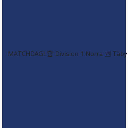
MATCHDAG! 🏆 Division 1 Norra 🆚 Täby F