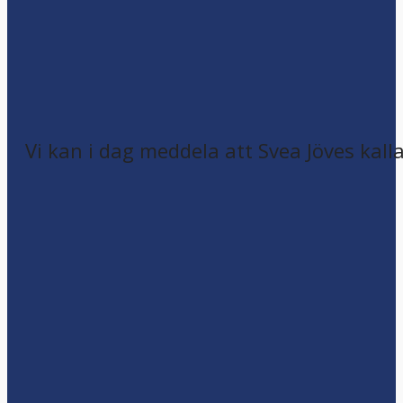
Vi kan i dag meddela att Svea Jöves kalla