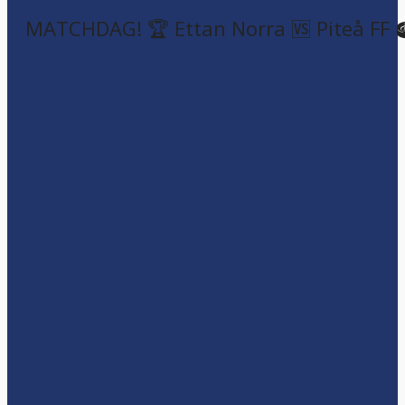
MATCHDAG! 🏆 Ettan Norra 🆚 Piteå FF 