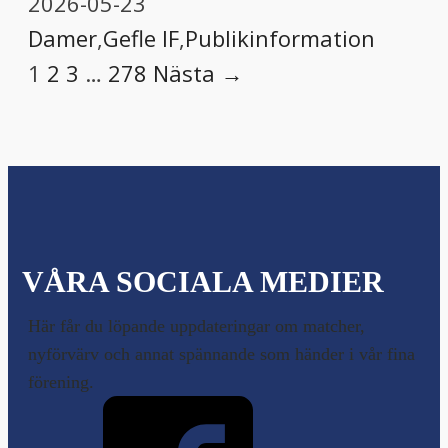
2026-05-23
Damer
,
Gefle IF
,
Publikinformation
1
2
3
…
278
Nästa →
VÅRA SOCIALA MEDIER
Här får du löpande uppdateringar om matcher,
nyförvärv och annat spännande som händer i vår fina
förening.