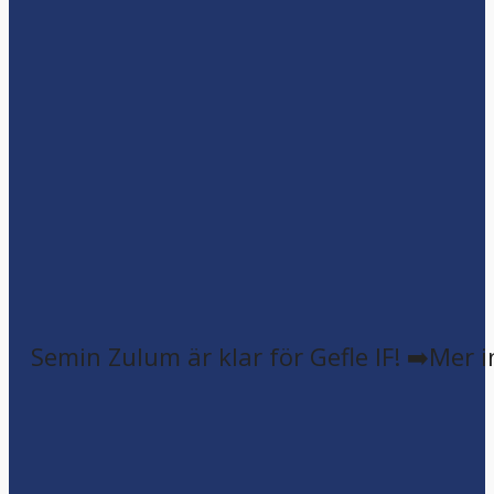
Semin Zulum är klar för Gefle IF! ➡️Mer 