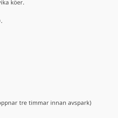
vika köer.
.
öppnar tre timmar innan avspark)