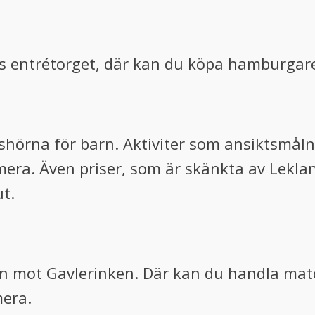
s entrétorget, där kan du köpa hamburgare
hörna för barn. Aktiviter som ansiktsmåln
mera. Även priser, som är skänkta av Lekla
t.
n mot Gavlerinken. Där kan du handla match
mera.