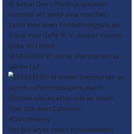
SEGEEEER!!! Vi vinner återstarten av
serien i ef
Det blir kryss nere i huvudstaden!