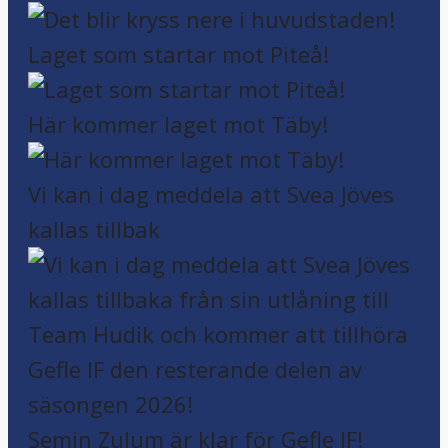
Laget som startar mot Piteå!
Här kommer laget mot Täby!
Vi kan i dag meddela att Svea Jöves
kallas tillbak
Semin Zulum är klar för Gefle IF!