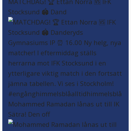
MATCHDAG! 🏆 Ettan Norra 🆚 IFK
Stocksund 🏟️ Dand
Mohammed Ramadan lånas ut till IK
Sätra! Den off