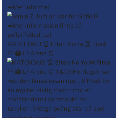
➡️Mer informat
MATCHDAG! 🏆 Ettan Norra 🆚 Piteå
FF 🏟️ LF Arena ⏰