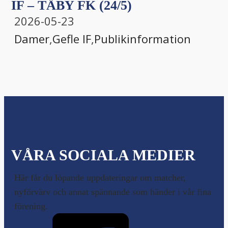
IF – TÄBY FK (24/5)
2026-05-23
Damer
,
Gefle IF
,
Publikinformation
VÅRA SOCIALA MEDIER
Här får du löpande uppdateringar om matcher,
nyförvärv och annat spännande som händer i vår fina
förening.