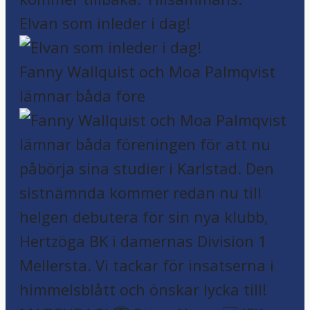
Elvan som inleder i dag!
Fanny Wallquist och Moa Palmqvist
lämnar båda före