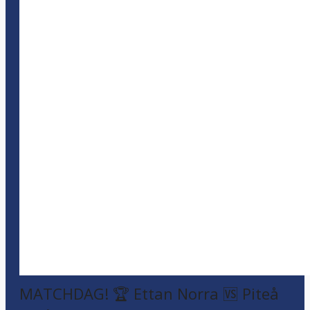
MATCHDAG! 🏆 Ettan Norra 🆚 Piteå