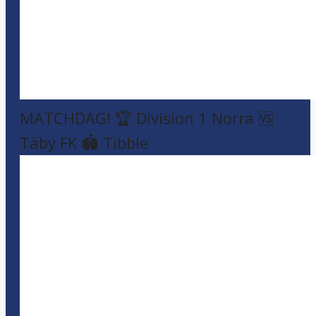
MATCHDAG! 🏆 Division 1 Norra 🆚
Täby FK 🏟️ Tibble