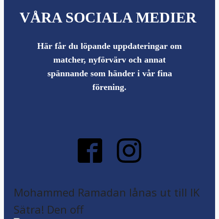
VÅRA SOCIALA MEDIER
Här får du löpande uppdateringar om
matcher, nyförvärv och annat
spännande som händer i vår fina
förening.
Mohammed Ramadan lånas ut till IK
Sätra! Den off