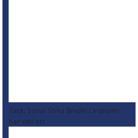
Tack, Stina! Stina Bredin Lindholm
har valt att