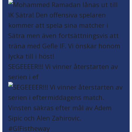
SEGEEEER!!! Vi vinner återstarten av
serien i ef