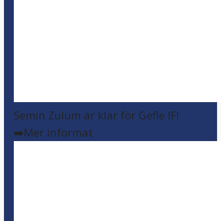
Semin Zulum är klar för Gefle IF!
➡️Mer informat