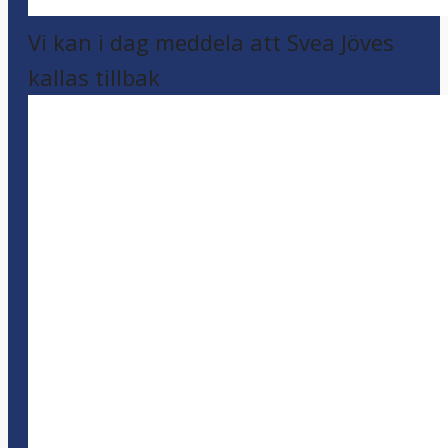
Vi kan i dag meddela att Svea Jöves
kallas tillbak