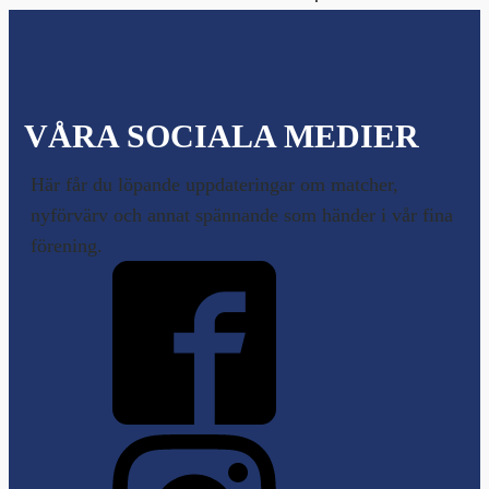
VÅRA SOCIALA MEDIER
Här får du löpande uppdateringar om matcher,
nyförvärv och annat spännande som händer i vår fina
förening.