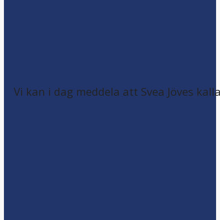
Vi kan i dag meddela att Svea Jöves kalla