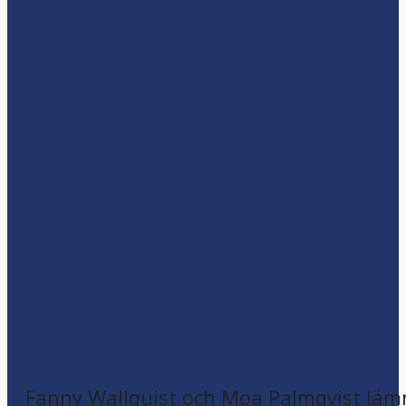
Fanny Wallquist och Moa Palmqvist läm