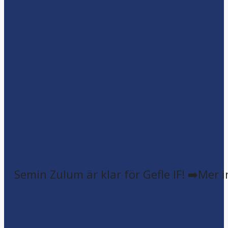
Semin Zulum är klar för Gefle IF! ➡️Mer 