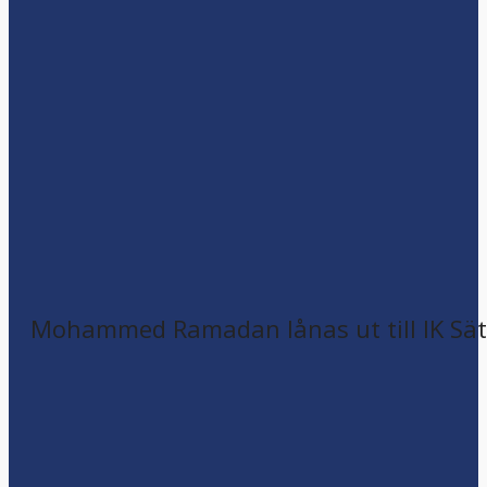
Mohammed Ramadan lånas ut till IK Sätr