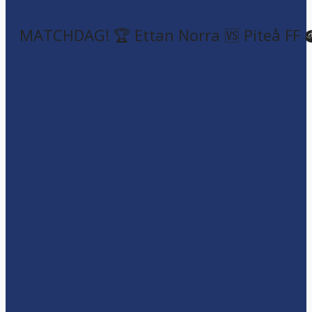
MATCHDAG! 🏆 Ettan Norra 🆚 Piteå FF 