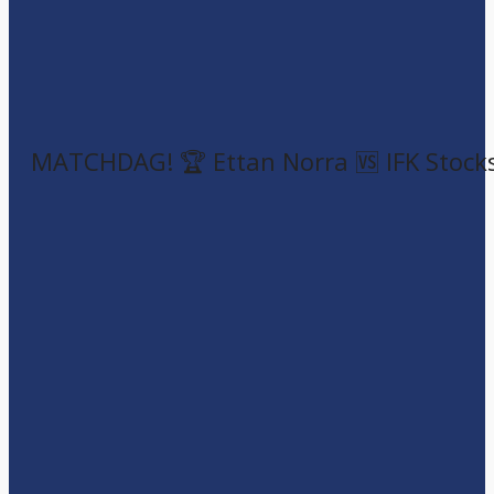
MATCHDAG! 🏆 Ettan Norra 🆚 IFK Stock