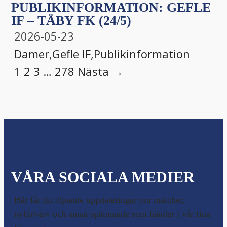
PUBLIKINFORMATION: GEFLE
IF – TÄBY FK (24/5)
2026-05-23
Damer
,
Gefle IF
,
Publikinformation
1
2
3
…
278
Nästa →
VÅRA SOCIALA MEDIER
Här får du löpande uppdateringar om matcher,
nyförvärv och annat spännande som händer i vår fina