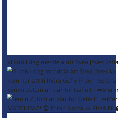
Vi kan i dag meddela att Svea Jöves kalla
Semin Zulum är klar för Gefle IF! ➡️Mer 
MATCHDAG! 🏆 Ettan Norra 🆚 Piteå FF 