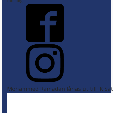
förening.
Mohammed Ramadan lånas ut till IK Sätr