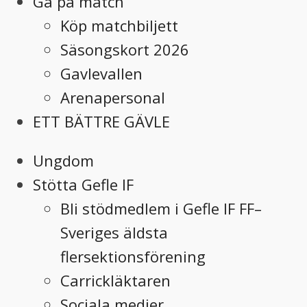
Gå på match
Köp matchbiljett
Säsongskort 2026
Gavlevallen
Arenapersonal
ETT BÄTTRE GÄVLE
Ungdom
Stötta Gefle IF
Bli stödmedlem i Gefle IF FF–
Sveriges äldsta
flersektionsförening
Carrickläktaren
Sociala medier