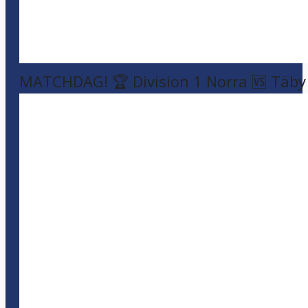
MATCHDAG! 🏆 Division 1 Norra 🆚 Täby F