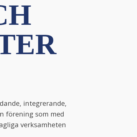
CH
ETER
ldande, integrerande,
gen förening som med
 dagliga verksamheten