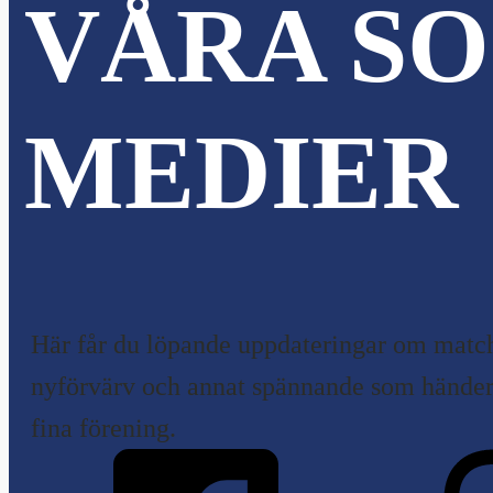
VÅRA SO
MEDIER
Här får du löpande uppdateringar om match
nyförvärv och annat spännande som händer 
fina förening.