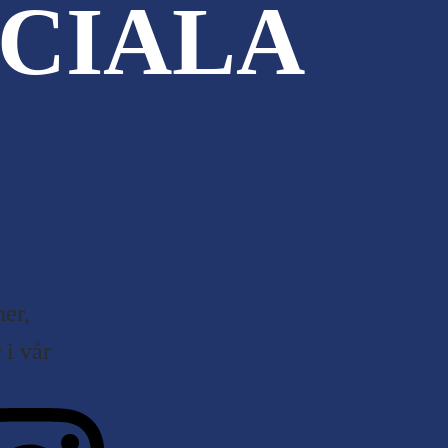
CIALA
er,
i vår