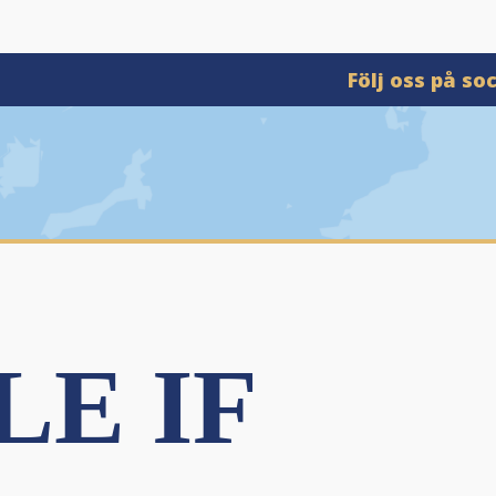
Följ oss på so
LE IF