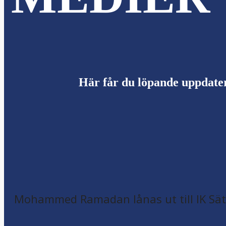
Här får du löpande uppdate
Mohammed Ramadan lånas ut till IK Sätr