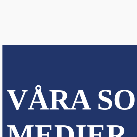
nu
nu
VÅRA SO
MEDIER