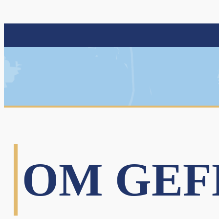
nu
nu
nu
OM GEF
nu