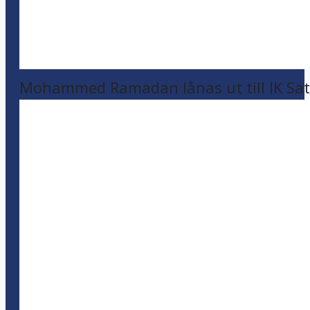
Mohammed Ramadan lånas ut till IK Sätr