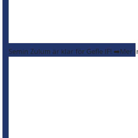
Semin Zulum är klar för Gefle IF! ➡️Mer 