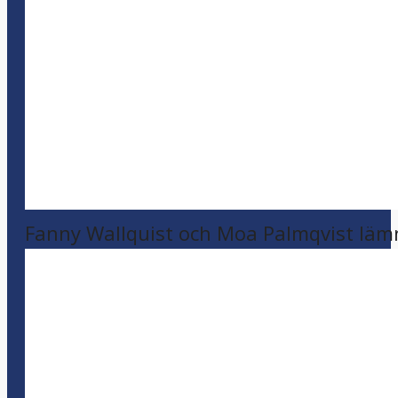
Fanny Wallquist och Moa Palmqvist läm