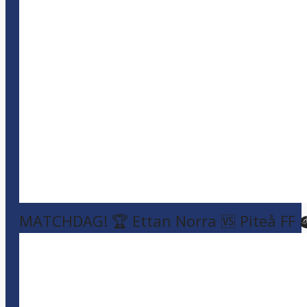
MATCHDAG! 🏆 Ettan Norra 🆚 Piteå FF 