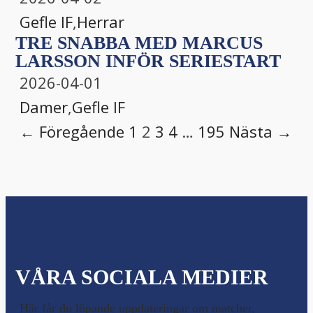
Gefle IF
,
Herrar
TRE SNABBA MED MARCUS
LARSSON INFÖR SERIESTART
2026-04-01
Damer
,
Gefle IF
← Föregående
1
2
3
4
…
195
Nästa →
VÅRA SOCIALA MEDIER
Här får du löpande uppdateringar om matcher,