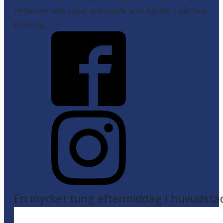
nyförvärv och annat spännande som händer i vår fina
förening.
En mycket tung eftermiddag i huvudsta