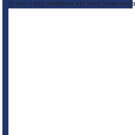
Vi kan i dag meddela att Svea Jöves kalla