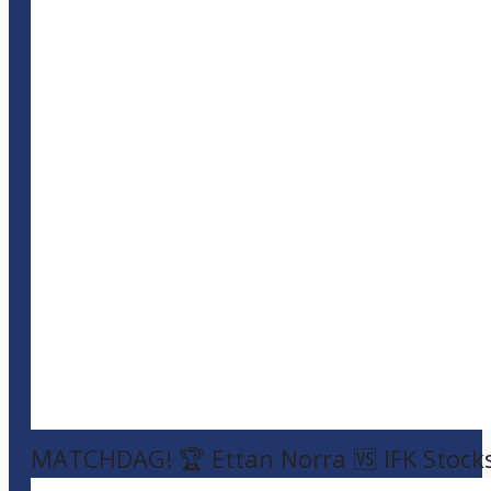
MATCHDAG! 🏆 Ettan Norra 🆚 IFK Stock