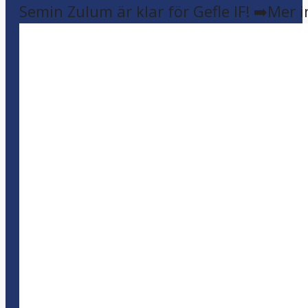
Semin Zulum är klar för Gefle IF! ➡️Mer 