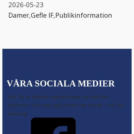
2026-05-23
Damer
,
Gefle IF
,
Publikinformation
VÅRA SOCIALA MEDIER
Här får du löpande uppdateringar om matcher,
nyförvärv och annat spännande som händer i vår fina
förening.