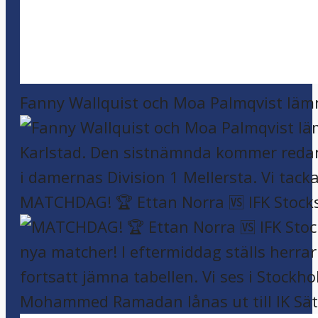
Fanny Wallquist och Moa Palmqvist läm
MATCHDAG! 🏆 Ettan Norra 🆚 IFK Stock
Mohammed Ramadan lånas ut till IK Sätr