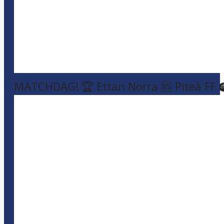
MATCHDAG! 🏆 Ettan Norra 🆚 Piteå FF 