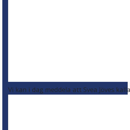
Vi kan i dag meddela att Svea Jöves kalla