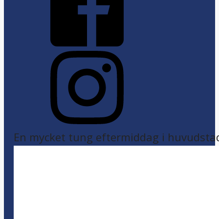
En mycket tung eftermiddag i huvudsta