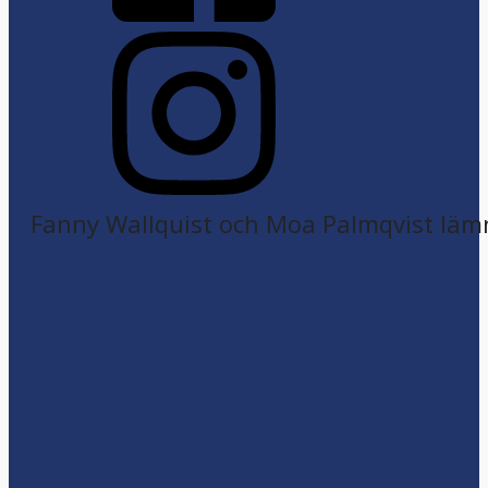
Fanny Wallquist och Moa Palmqvist läm