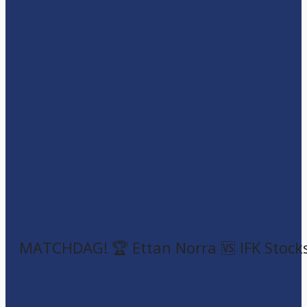
MATCHDAG! 🏆 Ettan Norra 🆚 IFK Stock