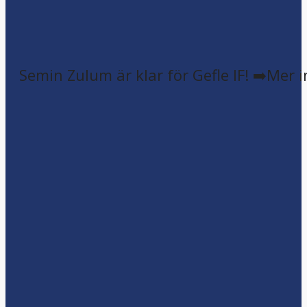
Semin Zulum är klar för Gefle IF! ➡️Mer 