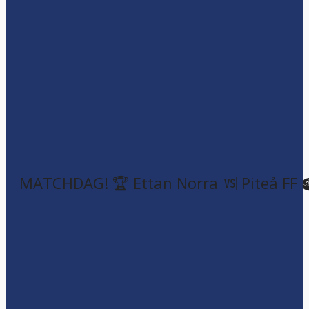
MATCHDAG! 🏆 Ettan Norra 🆚 Piteå FF 