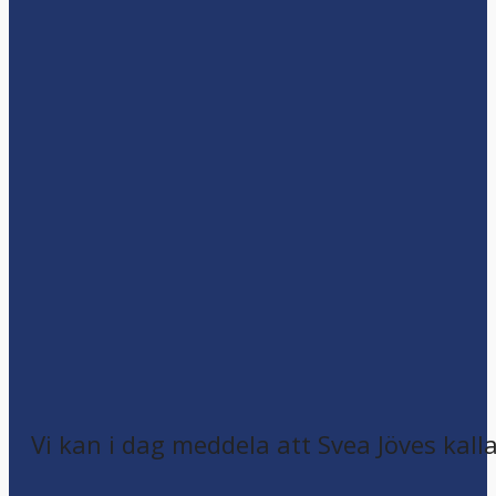
Vi kan i dag meddela att Svea Jöves kalla