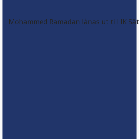
Mohammed Ramadan lånas ut till IK Sätr