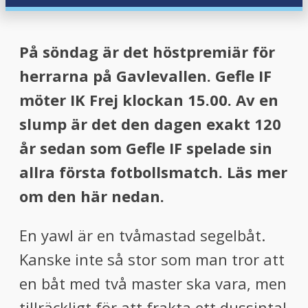
menu
menu
På söndag är det höstpremiär för
herrarna på Gavlevallen. Gefle IF
möter IK Frej klockan 15.00. Av en
slump är det den dagen exakt 120
år sedan som Gefle IF spelade sin
allra första fotbollsmatch. Läs mer
om den här nedan.
En yawl är en tvåmastad segelbåt.
Kanske inte så stor som man tror att
en båt med två master ska vara, men
tillräckligt för att frakta ett dussintal