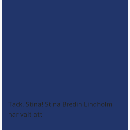
Tack, Stina! Stina Bredin Lindholm
har valt att