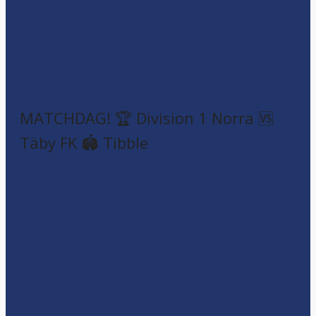
MATCHDAG! 🏆 Division 1 Norra 🆚
Täby FK 🏟️ Tibble