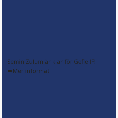
Semin Zulum är klar för Gefle IF!
➡️Mer informat