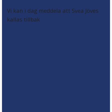
Vi kan i dag meddela att Svea Jöves
kallas tillbak