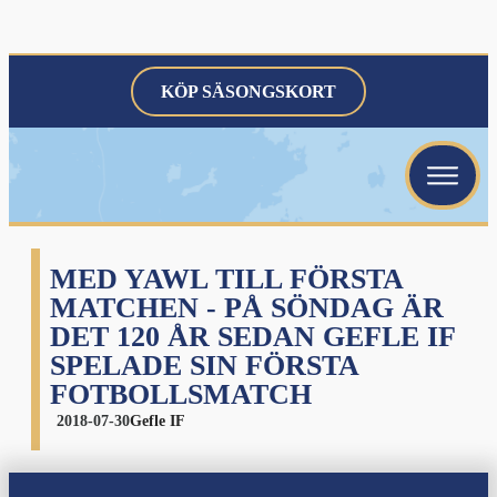
KÖP SÄSONGSKORT
menu
menu
menu
MED YAWL TILL FÖRSTA
MATCHEN - PÅ SÖNDAG ÄR
DET 120 ÅR SEDAN GEFLE IF
SPELADE SIN FÖRSTA
FOTBOLLSMATCH
menu
2018-07-30
Gefle IF