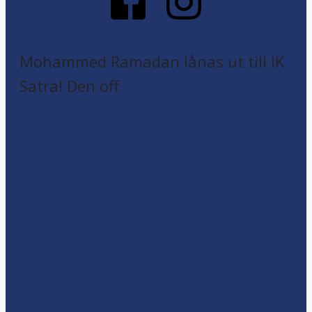
Mohammed Ramadan lånas ut till IK
Sätra! Den off