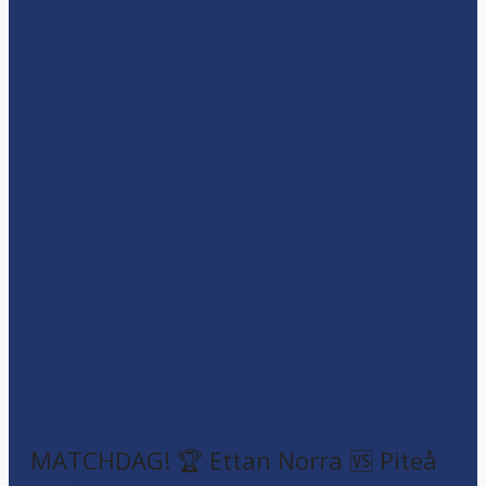
MATCHDAG! 🏆 Ettan Norra 🆚 Piteå