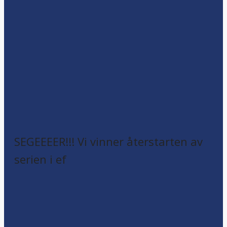
SEGEEEER!!! Vi vinner återstarten av
serien i ef