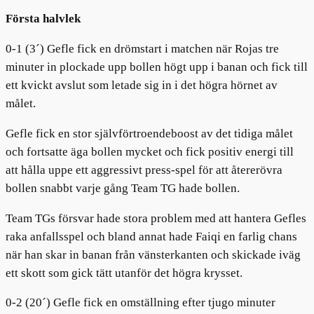
Första halvlek
0-1 (3´) Gefle fick en drömstart i matchen när Rojas tre
minuter in plockade upp bollen högt upp i banan och fick till
ett kvickt avslut som letade sig in i det högra hörnet av
målet.
Gefle fick en stor självförtroendeboost av det tidiga målet
och fortsatte äga bollen mycket och fick positiv energi till
att hålla uppe ett aggressivt press-spel för att återerövra
bollen snabbt varje gång Team TG hade bollen.
Team TGs försvar hade stora problem med att hantera Gefles
raka anfallsspel och bland annat hade Faiqi en farlig chans
när han skar in banan från vänsterkanten och skickade iväg
ett skott som gick tätt utanför det högra krysset.
0-2 (20´) Gefle fick en omställning efter tjugo minuter