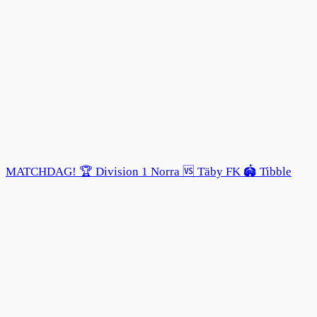
MATCHDAG! 🏆 Division 1 Norra 🆚 Täby FK 🏟️ Tibble