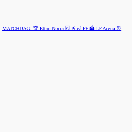
MATCHDAG! 🏆 Ettan Norra 🆚 Piteå FF 🏟️ LF Arena ⏰