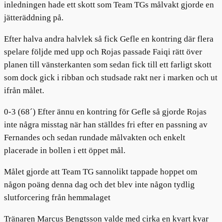
inledningen hade ett skott som Team TGs målvakt gjorde en
jätteräddning på.
Efter halva andra halvlek så fick Gefle en kontring där flera
spelare följde med upp och Rojas passade Faiqi rätt över
planen till vänsterkanten som sedan fick till ett farligt skott
som dock gick i ribban och studsade rakt ner i marken och ut
ifrån målet.
0-3 (68´) Efter ännu en kontring för Gefle så gjorde Rojas
inte några misstag när han ställdes fri efter en passning av
Fernandes och sedan rundade målvakten och enkelt
placerade in bollen i ett öppet mål.
Målet gjorde att Team TG sannolikt tappade hoppet om
någon poäng denna dag och det blev inte någon tydlig
slutforcering från hemmalaget
Tränaren Marcus Bengtsson valde med cirka en kvart kvar