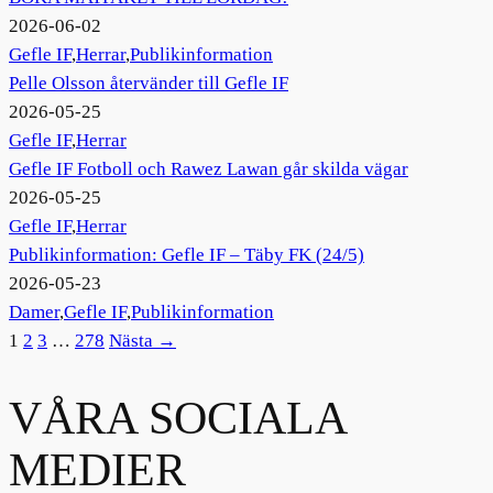
2026-06-02
Gefle IF
,
Herrar
,
Publikinformation
Pelle Olsson återvänder till Gefle IF
2026-05-25
Gefle IF
,
Herrar
Gefle IF Fotboll och Rawez Lawan går skilda vägar
2026-05-25
Gefle IF
,
Herrar
Publikinformation: Gefle IF – Täby FK (24/5)
2026-05-23
Damer
,
Gefle IF
,
Publikinformation
1
2
3
…
278
Nästa →
VÅRA SOCIALA
MEDIER