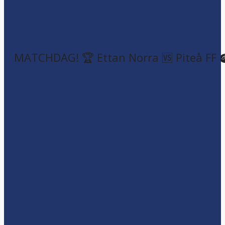
MATCHDAG! 🏆 Ettan Norra 🆚 Piteå FF 