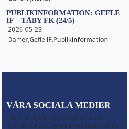
PUBLIKINFORMATION: GEFLE
IF – TÄBY FK (24/5)
2026-05-23
Damer
,
Gefle IF
,
Publikinformation
VÅRA SOCIALA MEDIER
Här får du löpande uppdateringar om matcher,
nyförvärv och annat spännande som händer i vår fina