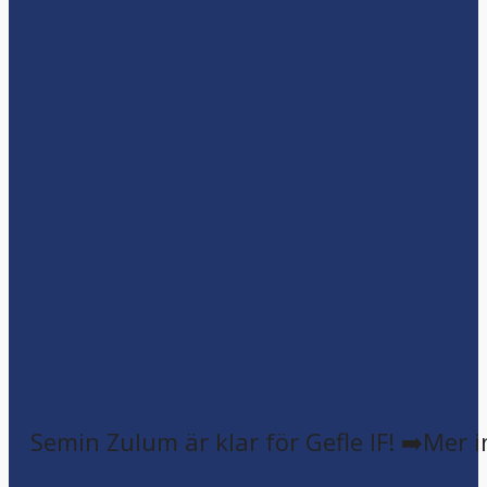
Semin Zulum är klar för Gefle IF! ➡️Mer 