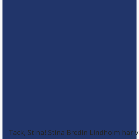
Tack, Stina! Stina Bredin Lindholm har v