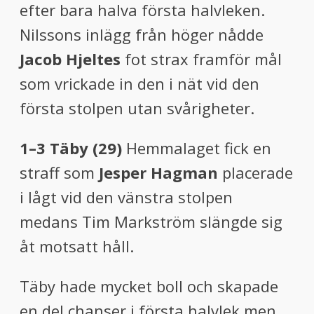
efter bara halva första halvleken.
Nilssons inlägg från höger nådde
Jacob Hjeltes
fot strax framför mål
som vrickade in den i nät vid den
första stolpen utan svårigheter.
1–3 Täby (29)
Hemmalaget fick en
straff som
Jesper Hagman
placerade
i lågt vid den vänstra stolpen
medans Tim Markström slängde sig
åt motsatt håll.
Täby hade mycket boll och skapade
en del chanser i första halvlek men