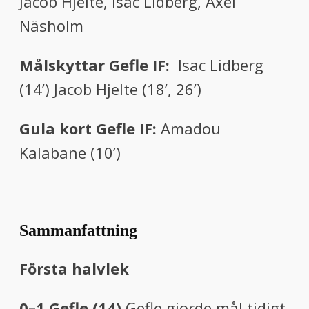
Jacob Hjelte, Isac Lidberg, Axel
Näsholm
Målskyttar Gefle IF:
Isac Lidberg
(14’) Jacob Hjelte (18’, 26’)
Gula kort Gefle IF:
Amadou
Kalabane (10’)
Sammanfattning
Första halvlek
0–1 Gefle (14)
Gefle gjorde mål tidigt