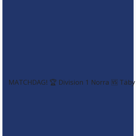
MATCHDAG! 🏆 Division 1 Norra 🆚 Täby F