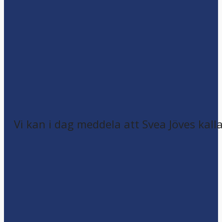
Vi kan i dag meddela att Svea Jöves kalla