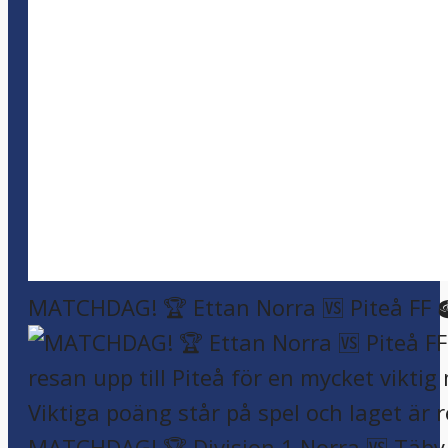
MATCHDAG! 🏆 Ettan Norra 🆚 Piteå FF 
MATCHDAG! 🏆 Division 1 Norra 🆚 Täby F