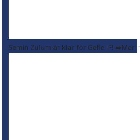
Semin Zulum är klar för Gefle IF! ➡️Mer 