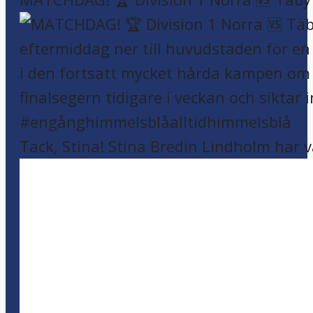
Tack, Stina! Stina Bredin Lindholm har v