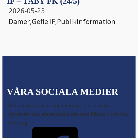
IF – TÄBY FK (24/5)
2026-05-23
Damer
,
Gefle IF
,
Publikinformation
VÅRA SOCIALA MEDIER
Här får du löpande uppdateringar om matcher,
nyförvärv och annat spännande som händer i vår fina
förening.