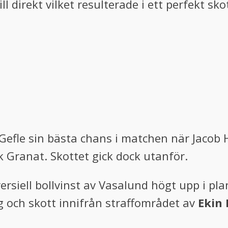
l direkt vilket resulterade i ett perfekt sk
 Gefle sin bästa chans i matchen när Jacob
k Granat. Skottet gick dock utanför.
ersiell bollvinst av Vasalund högt upp i p
ng och skott innifrån straffområdet av
Ekin 