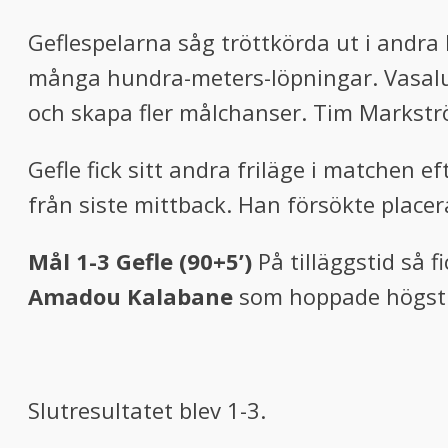
Geflespelarna såg tröttkörda ut i andra
många hundra-meters-löpningar. Vasalun
och skapa fler målchanser. Tim Markstr
Gefle fick sitt andra friläge i matchen 
från siste mittback. Han försökte placer
Mål 1-3 Gefle (90+5’)
På tilläggstid så f
Amadou Kalabane
som hoppade högst o
Slutresultatet blev 1-3.