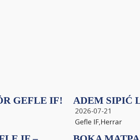
R GEFLE IF!
ADEM SIPIĆ L
2026-07-21
Gefle IF
,
Herrar
LE IF –
BOKA MATPA