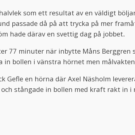
 halvlek som ett resultat av en väldigt böl
d passade då på att trycka på mer framåt
öm hade därav en svettig dag på jobbet.
efter 77 minuter när inbytte Måns Berggren 
a in bollen i vänstra hörnet men målvakten 
ick Gefle en hörna där Axel Näsholm leverera
ch stångade in bollen med kraft rakt in i 