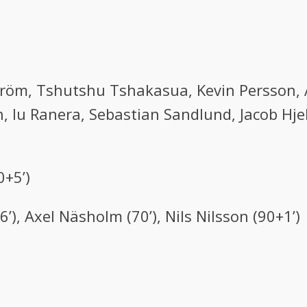
öm, Tshutshu Tshakasua, Kevin Persson, 
Iu Ranera, Sebastian Sandlund, Jacob Hjelt
+5’)
), Axel Näsholm (70’), Nils Nilsson (90+1’)