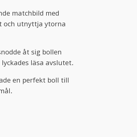
jande matchbild med
 och utnyttja ytorna
snodde åt sig bollen
lyckades läsa avslutet.
de en perfekt boll till
mål.