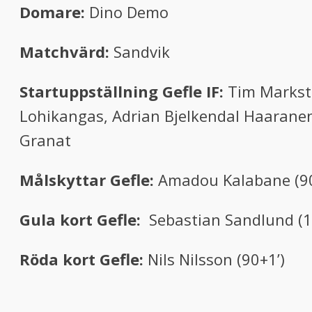
Domare:
Dino Demo
Matchvärd:
Sandvik
Startuppställning Gefle IF:
Tim Markstr
Lohikangas, Adrian Bjelkendal Haaranen, 
Granat
Målskyttar Gefle:
Amadou Kalabane (90
Gula kort Gefle:
Sebastian Sandlund (16’
Röda kort Gefle:
Nils Nilsson (90+1’)