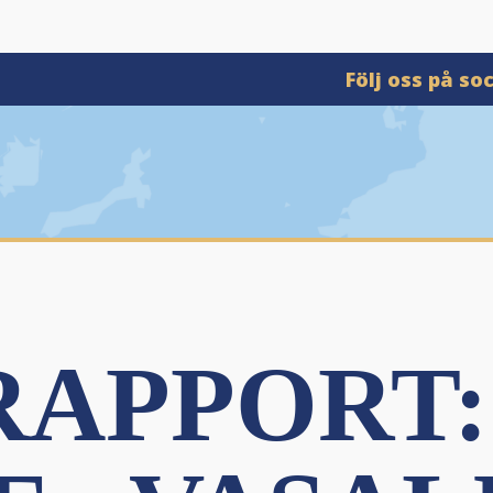
Följ oss på so
APPORT: