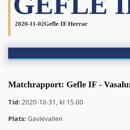
GEFLE I
nu
2020-11-02
Gefle IF
,
Herrar
nu
Matchrapport: Gefle IF - Vasalu
Tid:
2020-10-31, kl 15.00
Plats:
Gavlevallen